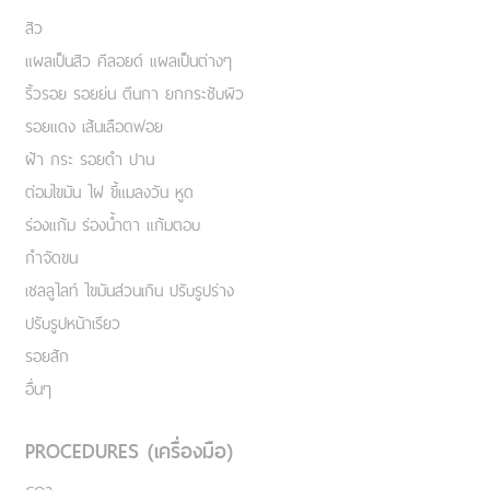
สิว
แผลเป็นสิว คีลอยด์ แผลเป็นต่างๆ
ริ้วรอย รอยย่น ตีนกา ยกกระชับผิว
รอยแดง เส้นเลือดฟอย
ฝ้า กระ รอยดำ ปาน
ต่อมไขมัน ไฝ ขี้แมลงวัน หูด
ร่องแก้ม ร่องน้ำตา แก้มตอบ
กำจัดขน
เชลลูไลท์ ไขมันส่วนเกิน ปรับรูปร่าง
ปรับรูปหน้าเรียว
รอยสัก
อื่นๆ
PROCEDURES (เครื่องมือ)