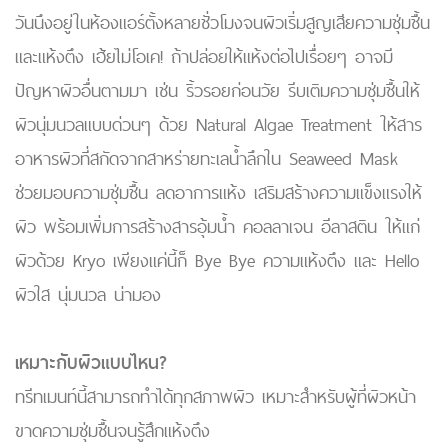
วันนึงอยู่ในห้องแอร์ตั้งหลายชั่วโมงจนผิวเริ่มสูญเสียความชุ่มชื้น
และแห้งตึง เฮ้ยไม่โอเค! ถ้าปล่อยให้แห้งต่อไปเรื่อยๆ อาจมี
ปัญหาผิวอื่นตามมา เช่น ริ้วรอยก่อนวัย รีบเติมความชุ่มชื้นให้
ผิวนุ่มนวลแบบด่วนๆ ด้วย Natural Algae Treatment ให้สาร
อาหารผิวที่สกัดจากสาหร่ายทะเลน้ำลึกใน Seaweed Mask
ช่วยมอบความชุ่มชื้น ลดอาการแห้ง เสริมสร้างความแข็งแรงให้
ผิว พร้อมเพิ่มการสร้างสารอุ้มน้ำ คอลลาเจน อีลาสติน ให้แก่
ผิวด้วย Kryo เพียงแค่นี้ก็ Bye Bye ความแห้งตึง และ Hello
ผิวใส นุ่มนวล น่ามอง
เหมาะกับผิวแบบไหน?
ทรีทเมนท์นี้สามารถทำได้ทุกสภาพผิว เหมาะสำหรับผู้ที่ผิวหน้า
ขาดความชุ่มชื้นจนรู้สึกแห้งตึง