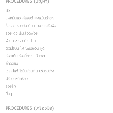
PROCEDURES (ปัญหา)
สิว
แผลเป็นสิว คีลอยด์ แผลเป็นต่างๆ
ริ้วรอย รอยย่น ตีนกา ยกกระชับผิว
รอยแดง เส้นเลือดฟอย
ฝ้า กระ รอยดำ ปาน
ต่อมไขมัน ไฝ ขี้แมลงวัน หูด
ร่องแก้ม ร่องน้ำตา แก้มตอบ
กำจัดขน
เชลลูไลท์ ไขมันส่วนเกิน ปรับรูปร่าง
ปรับรูปหน้าเรียว
รอยสัก
อื่นๆ
PROCEDURES (เครื่องมือ)