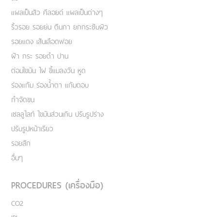
แผลเป็นสิว คีลอยด์ แผลเป็นต่างๆ
ริ้วรอย รอยย่น ตีนกา ยกกระชับผิว
รอยแดง เส้นเลือดฟอย
ฝ้า กระ รอยดำ ปาน
ต่อมไขมัน ไฝ ขี้แมลงวัน หูด
ร่องแก้ม ร่องน้ำตา แก้มตอบ
กำจัดขน
เชลลูไลท์ ไขมันส่วนเกิน ปรับรูปร่าง
ปรับรูปหน้าเรียว
รอยสัก
อื่นๆ
PROCEDURES (เครื่องมือ)
CO2