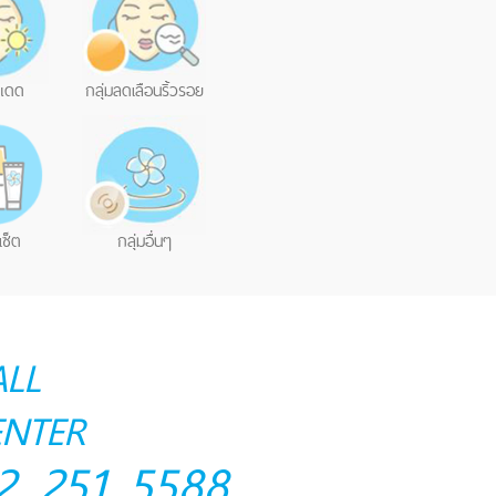
นแดด
กลุ่มลดเลือนริ้วรอย
เซ็ต
กลุ่มอื่นๆ
ALL
ENTER
2 251 5588