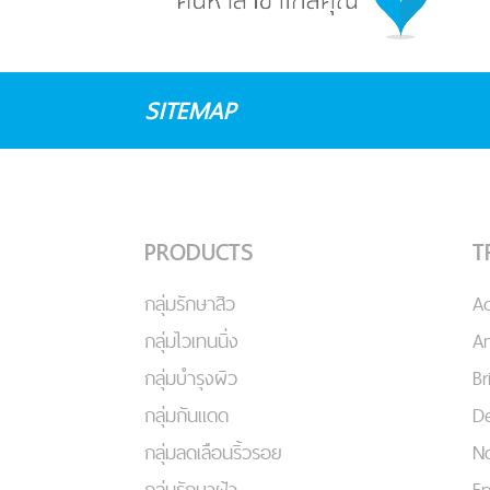
SITEMAP
PRODUCTS
T
กลุ่มรักษาสิว
A
กลุ่มไวเทนนิ่ง
An
กลุ่มบำรุงผิว
Br
กลุ่มกันแดด
De
กลุ่มลดเลือนริ้วรอย
No
กลุ่มรักษาฝ้า
Ep