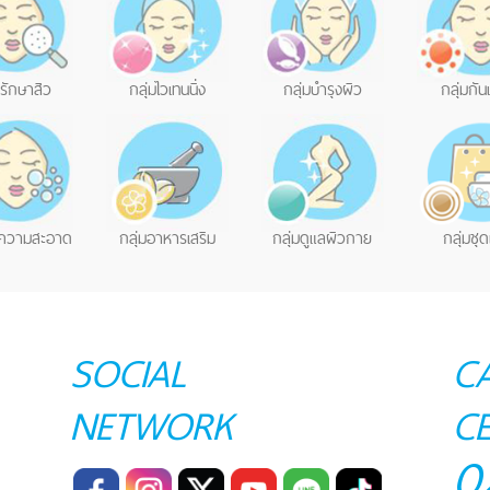
มรักษาสิว
กลุ่มไวเทนนิ่ง
กลุ่มบำรุงผิว
กลุ่มกั
ำความสะอาด
กลุ่มอาหารเสริม
กลุ่มดูแลผิวกาย
กลุ่มชุด
SOCIAL
C
NETWORK
C
0