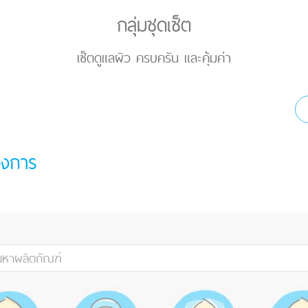
กลุ่มชุดเซ็ต
เซ็ตดูแลผิว ครบครัน และคุ้มค่า
องการ