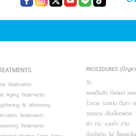
PROCEDURES (ปัญหา
REATMENTS
สิว
cne Treatments
แผลเป็นสิว คีลอยด์ แผล
ti Aging Treatments
ริ้วรอย รอยย่น ตีนกา 
ightening & Whitening
รอยแดง เส้นเลือดฟอย
rmatitis Treatments
ฝ้า กระ รอยดำ ปาน
urishing Treatments
ต่อมไขมัน ไฝ ขี้แมลงวัน
idermal Healing Code Series