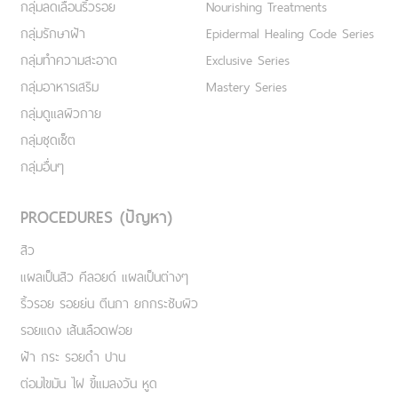
กลุ่มลดเลือนริ้วรอย
Nourishing Treatments
กลุ่มรักษาฝ้า
Epidermal Healing Code Series
กลุ่มทำความสะอาด
Exclusive Series
กลุ่มอาหารเสริม
Mastery Series
กลุ่มดูแลผิวกาย
กลุ่มชุดเซ็ต
กลุ่มอื่นๆ
PROCEDURES (ปัญหา)
สิว
แผลเป็นสิว คีลอยด์ แผลเป็นต่างๆ
ริ้วรอย รอยย่น ตีนกา ยกกระชับผิว
รอยแดง เส้นเลือดฟอย
ฝ้า กระ รอยดำ ปาน
ต่อมไขมัน ไฝ ขี้แมลงวัน หูด