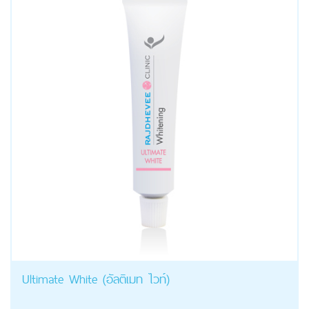
Ultimate White (อัลติเมท ไวท์)