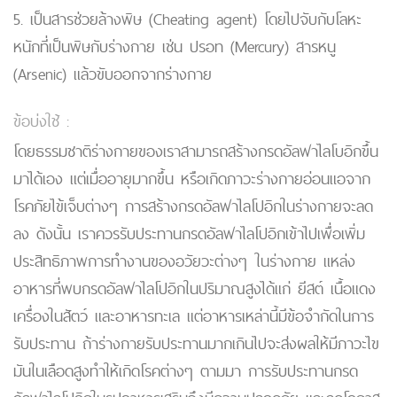
5. เป็นสารช่วยล้างพิษ (Cheating agent) โดยไปจับกับโลหะ
หนักที่เป็นพิษกับร่างกาย เช่น ปรอท (Mercury) สารหนู
(Arsenic) แล้วขับออกจากร่างกาย
ข้อบ่งใช้ :
โดยธรรมชาติร่างกายของเราสามารถสร้างกรดอัลฟาไลโบอิกขึ้น
มาได้เอง แต่เมื่ออายุมากขึ้น หรือเกิดภาวะร่างกายอ่อนแอจาก
โรคภัยไข้เจ็บต่างๆ การสร้างกรดอัลฟาไลโปอิกในร่างกายจะลด
ลง ดังนั้น เราควรรับประทานกรดอัลฟาไลโปอิกเข้าไปเพื่อเพิ่ม
ประสิทธิภาพการทำงานของอวัยวะต่างๆ ในร่างกาย แหล่ง
อาหารที่พบกรดอัลฟาไลโปอิกในปริมาณสูงได้แก่ ยีสต์ เนื้อแดง
เครื่องในสัตว์ และอาหารทะเล แต่อาหารเหล่านี้มีข้อจำกัดในการ
รับประทาน ถ้าร่างกายรับประทานมากเกินไปจะส่งผลให้มีภาวะไข
มันในเลือดสูงทำให้เกิดโรคต่างๆ ตามมา การรับประทานกรด