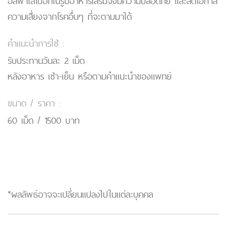
อัลฟาไลโปอิกในรูปอาหารเสริมจึงมีความปลอดภัย และลดโอกาส
ความเสี่ยงจากโรคอื่นๆ ที่จะตามมาได้
คำแนะนำการใช้ :
รับประทานวันละ 2 เม็ด
หลังอาหาร เช้า-เย็น หรือตามคำแนะนำของแพทย์
ขนาด / ราคา :
60 เม็ด / 1500 บาท
*ผลลัพธ์อาจจะเปลี่ยนแปลงไปในแต่ละบุคคล