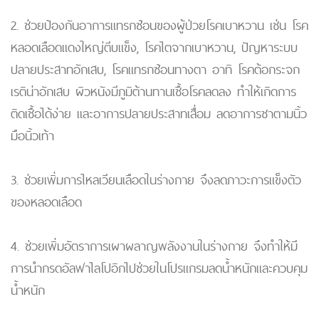
2. ช่วยป้องกันอาการแทรกซ้อนของผู้ป่วยโรคเบาหวาน เช่น โรค
หลอดเลือดแดงใหญ่ตีบแข็ง, โรคไตจากเบาหวาน, ปัญหาระบบ
ปลายประสาทอักเสบ, โรคแทรกซ้อนทางตา อาทิ โรคต้อกระจก
เรติน่าอักเสบ ผิวหนังมีภูมิต้านทานเชื้อโรคลดลง ทำให้เกิดการ
ติดเชื้อได้ง่าย และอาการปลายประสาทเสื่อม ลดอาการชาตามนิ้ว
มือนิ้วเท้า
3. ช่วยเพิ่มการไหลเวียนเลือดในร่างกาย จึงลดภาวะการแข็งตัว
ของหลอดเลือด
4. ช่วยเพิ่มอัตราการเผาผลาญพลังงานในร่างกาย จึงทำให้มี
การนำกรดอัลฟาไลโปอิกไปช่วยในโปรแกรมลดน้ำหนักและควบคุม
น้ำหนัก