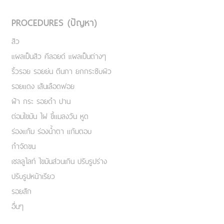
PROCEDURES (ปัญหา)
สิว
แผลเป็นสิว คีลอยด์ แผลเป็นต่างๆ
ริ้วรอย รอยย่น ตีนกา ยกกระชับผิว
รอยแดง เส้นเลือดฟอย
ฝ้า กระ รอยดำ ปาน
ต่อมไขมัน ไฝ ขี้แมลงวัน หูด
ร่องแก้ม ร่องน้ำตา แก้มตอบ
กำจัดขน
เชลลูไลท์ ไขมันส่วนเกิน ปรับรูปร่าง
ปรับรูปหน้าเรียว
รอยสัก
อื่นๆ