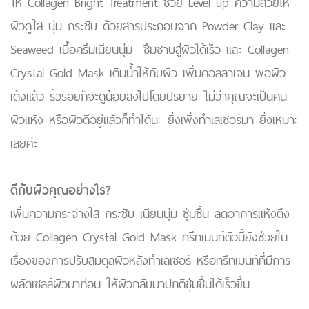
ให้ Collagen Bright Treatment ช่วย Level up ความสวยให้
ผิวดูใส นุ่ม กระชับ ด้วยสารประกอบจาก Powder Clay และ
Seaweed เนื้อครีมเนียนนุ่ม ซึมซาบสู่ผิวได้เร็ว และ Collagen
Crystal Gold Mask เติมน้ำให้กับผิว เพิ่มคอลลาเจน พอผิว
เด้งแล้ว ริ้วรอยก็จะดูน้อยลงไปโดยปริยาย ไม่ว่าคุณจะเป็นคน
ผิวแห้ง หรือผิวดีอยู่แล้วก็ทำได้นะ ยิ่งเพิ่งทำเลเซอร์มา ยิ่งเหมาะ
เลยค่ะ
ดีกับผิวคุณอย่างไร?
เพิ่มความกระจ่างใส กระชับ เนียนนุ่ม ชุ่มชื้น ลดอาการแห้งตึง
ด้วย Collagen Crystal Gold Mask ทรีทเมนท์ตัวนี้ยังช่วยใน
เรื่องของการปรับสมดุลผิวหลังทำเลเซอร์ หรือทรีทเมนท์ที่มีการ
ผลัดเซลล์ผิวมาก่อน ให้ผิวกลับมาปกติชุ่มชื้นได้เร็วขึ้น