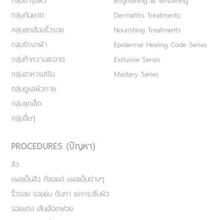
กลุ่มบำรุงผิว
Brightening & Whitening
กลุ่มกันแดด
Dermatitis Treatments
กลุ่มลดเลือนริ้วรอย
Nourishing Treatments
กลุ่มรักษาฝ้า
Epidermal Healing Code Series
กลุ่มทำความสะอาด
Exclusive Series
กลุ่มอาหารเสริม
Mastery Series
กลุ่มดูแลผิวกาย
กลุ่มชุดเซ็ต
กลุ่มอื่นๆ
PROCEDURES (ปัญหา)
สิว
แผลเป็นสิว คีลอยด์ แผลเป็นต่างๆ
ริ้วรอย รอยย่น ตีนกา ยกกระชับผิว
รอยแดง เส้นเลือดฟอย