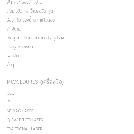
ฝ้า กระ รอยดำ ปาน
ต่อมไขมัน ไฝ ขี้แมลงวัน หูด
ร่องแก้ม ร่องน้ำตา แก้มตอบ
กำจัดขน
เชลลูไลท์ ไขมันส่วนเกิน ปรับรูปร่าง
ปรับรูปหน้าเรียว
รอยสัก
อื่นๆ
PROCEDURES (เครื่องมือ)
CO2
IPL
ND:YAG LASER
Q-SWITCHED LASER
FRACTIONAL LASER