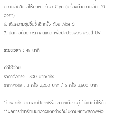
ความเย็นสบายให้กับผิว ด้วย Cryo (เครื่องทำความเย็น -10
องศา)
6. เติมความชุ่มชื้นซ้ำอีกครั้ง ด้วย Aloe SI
7. ปิดท้ายด้วยการทากันแดด เพื่อปกป้องผิวจากรังสี UV
ระยะเวลา :
45 นาที
ค่าใช้จ่าย
ราคาต่อครั้ง : 800 บาท/ครั้ง
ราคาคอร์ส : 3 ครั้ง 2,200 บาท / 5 ครั้ง 3,600 บาท
*ถ้าผิวแห้งมากลอกเป็นขุยหรือระคายเคืองอยู่ ไม่แนะนำให้ทำ
**ผลการทำทรีทเมนท์อาจแตกต่างกันไปตามสภาพสภาพผิว