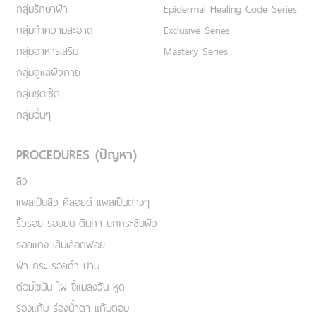
กลุ่มรักษาฝ้า
Epidermal Healing Code Series
กลุ่มทำความสะอาด
Exclusive Series
กลุ่มอาหารเสริม
Mastery Series
กลุ่มดูแลผิวกาย
กลุ่มชุดเซ็ต
กลุ่มอื่นๆ
PROCEDURES (ปัญหา)
สิว
แผลเป็นสิว คีลอยด์ แผลเป็นต่างๆ
ริ้วรอย รอยย่น ตีนกา ยกกระชับผิว
รอยแดง เส้นเลือดฟอย
ฝ้า กระ รอยดำ ปาน
ต่อมไขมัน ไฝ ขี้แมลงวัน หูด
ร่องแก้ม ร่องน้ำตา แก้มตอบ