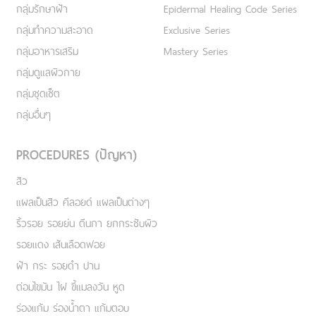
กลุ่มรักษาฝ้า
Epidermal Healing Code Series
กลุ่มทำความสะอาด
Exclusive Series
กลุ่มอาหารเสริม
Mastery Series
กลุ่มดูแลผิวกาย
กลุ่มชุดเซ็ต
กลุ่มอื่นๆ
PROCEDURES (ปัญหา)
สิว
แผลเป็นสิว คีลอยด์ แผลเป็นต่างๆ
ริ้วรอย รอยย่น ตีนกา ยกกระชับผิว
รอยแดง เส้นเลือดฟอย
ฝ้า กระ รอยดำ ปาน
ต่อมไขมัน ไฝ ขี้แมลงวัน หูด
ร่องแก้ม ร่องน้ำตา แก้มตอบ