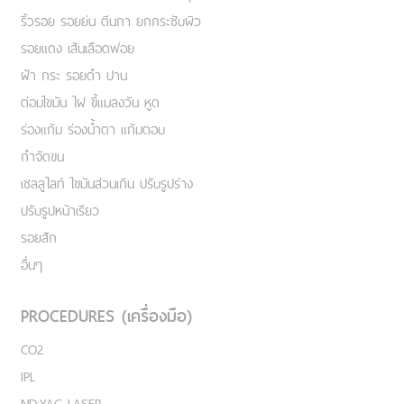
ริ้วรอย รอยย่น ตีนกา ยกกระชับผิว
รอยแดง เส้นเลือดฟอย
ฝ้า กระ รอยดำ ปาน
ต่อมไขมัน ไฝ ขี้แมลงวัน หูด
ร่องแก้ม ร่องน้ำตา แก้มตอบ
กำจัดขน
เชลลูไลท์ ไขมันส่วนเกิน ปรับรูปร่าง
ปรับรูปหน้าเรียว
รอยสัก
อื่นๆ
PROCEDURES (เครื่องมือ)
CO2
IPL
ND:YAG LASER