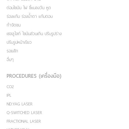
ต่อมไขมัน ไฝ ขี้แมลงวัน หูด
ร่องแก้ม ร่องน้ำตา แก้มตอบ
กำจัดขน
เชลลูไลท์ ไขมันส่วนเกิน ปรับรูปร่าง
ปรับรูปหน้าเรียว
รอยสัก
อื่นๆ
PROCEDURES (เครื่องมือ)
CO2
IPL
ND:YAG LASER
Q-SWITCHED LASER
FRACTIONAL LASER