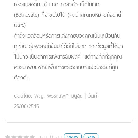
หรือแมลงอื่น เช่น มด ทายาชื่อ เบ็ทโนเวท
(Betnovate) ก็จะยุบไปได้ (คิดว่าคุณคงหมายถึงยานี้
นะคะ)
ถ้าสิ่งแวดล้อมหรือการแต่งกายของคุณเป็นเหมือนกัน
ทุกวัน ตุ่มพวกนี้ก็ขึ้นมาได้อีกไม่ยาก จากข้อมูลที่ได้มา
ไม่น่าจะเป็นอาการแพ้สารสัมผัสค่ะ แต่ทางที่ดีที่สุดคุณ
ควรมาพบแพทย์เพื่อการตรวจรักษาและวินิจฉัยที่ถูก
ต้องค่ะ
ตอบโดย:
พญ. พรรณพิศ มนูสุข
|
วันที่
25/06/2545
จาก:
0
คน
VIEWS
3475