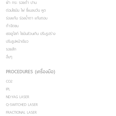
ฝ้า กระ รอยดำ ปาน
ต่อมไขมัน ไฝ ขี้แมลงวัน หูด
ร่องแก้ม ร่องน้ำตา แก้มตอบ
กำจัดขน
เชลลูไลท์ ไขมันส่วนเกิน ปรับรูปร่าง
ปรับรูปหน้าเรียว
รอยสัก
อื่นๆ
PROCEDURES (เครื่องมือ)
CO2
IPL
ND:YAG LASER
Q-SWITCHED LASER
FRACTIONAL LASER