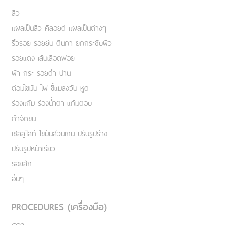
สิว
แผลเป็นสิว คีลอยด์ แผลเป็นต่างๆ
ริ้วรอย รอยย่น ตีนกา ยกกระชับผิว
รอยแดง เส้นเลือดฟอย
ฝ้า กระ รอยดำ ปาน
ต่อมไขมัน ไฝ ขี้แมลงวัน หูด
ร่องแก้ม ร่องน้ำตา แก้มตอบ
กำจัดขน
เชลลูไลท์ ไขมันส่วนเกิน ปรับรูปร่าง
ปรับรูปหน้าเรียว
รอยสัก
อื่นๆ
PROCEDURES (เครื่องมือ)