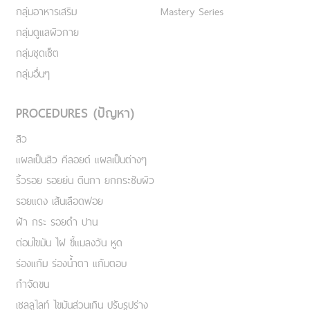
กลุ่มอาหารเสริม
Mastery Series
กลุ่มดูแลผิวกาย
กลุ่มชุดเซ็ต
กลุ่มอื่นๆ
PROCEDURES (ปัญหา)
สิว
แผลเป็นสิว คีลอยด์ แผลเป็นต่างๆ
ริ้วรอย รอยย่น ตีนกา ยกกระชับผิว
รอยแดง เส้นเลือดฟอย
ฝ้า กระ รอยดำ ปาน
ต่อมไขมัน ไฝ ขี้แมลงวัน หูด
ร่องแก้ม ร่องน้ำตา แก้มตอบ
กำจัดขน
เชลลูไลท์ ไขมันส่วนเกิน ปรับรูปร่าง