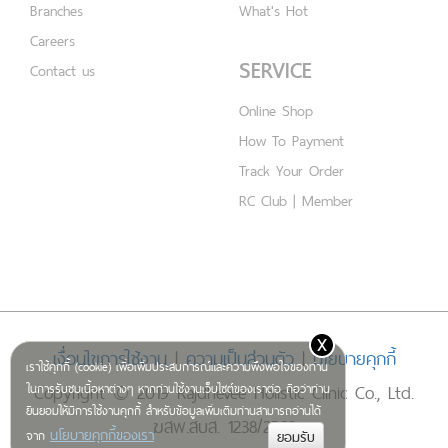
Branches
What's Hot
Careers
SERVICE
Contact us
Online Shop
How To Payment
Track Your Order
RC Club | Member
x
เงื่อนไขการใช้งาน
|
ความเป็นส่วนตัว
|
นโยบายคุกกี้
เราใช้คุกกี้ (cookie) เพื่อเพิ่มประสบการณ์และความพึงพอใจของท่าน
Copyright © 2019 Rajdhevee Holistic Clinic Co., Ltd.
ในการรับชมเนื้อหาต่างๆ หากท่านใช้งานเว็บไซต์ของเราต่อ ถือว่าท่าน
ยินยอมให้มีการใช้งานคุกกี้ สำหรับข้อมูลเพิ่มเติมท่านสามารถอ่านได้
ฆสพ.สบส. 1238/2562
นโยบายคุกกี้ของเรา
จาก