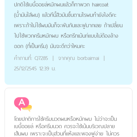
ปกติใช้เบบี้ออยล์หมักผมแล้วก็ทาพวก haircoat
(น้ำมันใส่ผม) แล้วทีนี้สิวมันขึ้นตามไรผมทำยังไงดีคะ
เพราะถ้าไม่ใช้ผมมันก็จะพันกันและฟูมากเลย ถ้าเปลี่ยน
ไปใช้พวกครีมหมักผม หรือทรีทเม้นท์แบบไม่ต้องล้าง
ออก (ที่เป็นครีม) มันจะดีกว่าไหมคะ
คำถามที่:
Q7285
|
จากคุณ
borbaimai
|
25/12/2545 12:39 น.
โดยปกติการใช้ครีมนวดผมหรือหมักผม ไม่ว่าจะเป็น
เบบี้ออยล์ หรือครีมนวด ควรจะใช้เน้นบริเวณปลาย
เส้นผม เพราะจะเป็นส่วนที่แห้งและพองฟูง่าย ไม่ควร