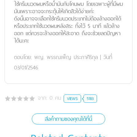
ใช้ครีมนวดผมหรือน้ำมันกับโคนผม โดยเฉพาะผู้ที่มีผม
มันเพราะอาจจะกระตุ้นให้เกิดสิวได้ง่ายค่ะ
ดังนั้นอาจจะเลือกใช้ครีมนวดประเภทไม่ต้องล้างออกได้
หรือประเภทใช้นวดผมหลังสระ ทิ้งไว้ 5 นาที แล้วล้าง
ออก แต่ควรจะล้างออกให้สะอาด ถึงจะช่วยลดปัญหา
ได้นะคะ
ตอบโดย:
พญ. พรรณเพ็ญ ประภาศิริกุล
|
วันที่
03/01/2546
จาก:
0
คน
VIEWS
5183
ส่งคำถามของคุณได้ที่นี่