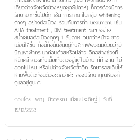
เที่ยวต่างจังหวัดช่วงหยุดสุดสัปดาห์) ก็ควรต้องมีการ
รักษามากขึ้นไปอีก เช่น การทายาในกลุ่ม whitening
ต่างๆ อย่างต่อเนื่อง ร่วมกับการทำ treatment เช่น
AHA treatment , BM treatment ฯลฯ อย่าง
สม่ำเสมอต่อเนื่องทุกๆ 1 สัปดาห์ จนกว่าหน้าจะขาว
เนียนใสขึ้น ทั้งนี้ทั้งนั้นขึ้นอยู่กับสภาพผิวเดิมด้วยว่ามี
ปัญหาฝ้ากระมาก่อนด้วยหรือปล่าว อีกอย่างช่วงที่
หน้าคล้ำควรเก็บเนื้อเก็บตัวอยู่แต่ในบ้าน ที่ทำงาน ไม่
ออกไปไหน หรือไปต่างจังหวัดซ้ำอีก รักษารอยเดิมให้
หายฟื้นตัวก่อนตัวจะดีกว่าค่ะ ลองปรึกษาคุณหมอที่
ดูแลอยู่ดูนะคะ
ตอบโดย:
พญ. นิจวรรณ เนียมประดิษฐ์
|
วันที่
15/12/2553