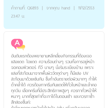
คำถามที่:
Q6893
|
จากคุณ
hand
|
11/12/2553
23:47 น.
อันดับแรกต้องพยายามหลีกเลี่ยงกิจกรรมที่ต้องเจอ
แสงแดด ไอแดด ความร้อนต่างๆ รวมทั้งการอยู่หน้า
จอคอมพิวเตอร์ ทีวี นานๆ นั่งริมระเบียงบ้าน เพราะ
แสงที่สะท้อนมาจากพื้นผิววัตถุต่างๆ ก็มีแสง UV
สะท้อนมาด้วยเช่นกัน ซึ่งทำอันตรายต่อผิวมากๆ ทำให้
ดำคล้ำได้ ควรต้องทาครีมกันแดดให้ทั่วใบหน้าและลำคอ
ทุกวัน เลือกครีมที่มีประสิทธิภาพสูงๆ ควรทาทั่วหน้าให้
หนาๆ มากที่สุดเท่าที่จะทาได้ในตอนเช้า และควรทาซ้ำ
สักสองชั้นค่ะ
ถ้าโดนแดดเผาหน้าดำไปแล้ว (เช่น เพิ่งกลับมาจาก