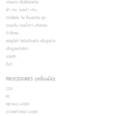
รอยแดง เส้นเลือดฟอย
ฝ้า กระ รอยดำ ปาน
ต่อมไขมัน ไฝ ขี้แมลงวัน หูด
ร่องแก้ม ร่องน้ำตา แก้มตอบ
กำจัดขน
เชลลูไลท์ ไขมันส่วนเกิน ปรับรูปร่าง
ปรับรูปหน้าเรียว
รอยสัก
อื่นๆ
PROCEDURES (เครื่องมือ)
CO2
IPL
ND:YAG LASER
Q-SWITCHED LASER