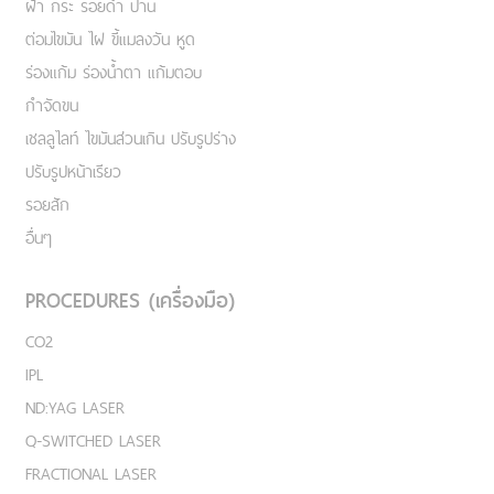
ฝ้า กระ รอยดำ ปาน
ต่อมไขมัน ไฝ ขี้แมลงวัน หูด
ร่องแก้ม ร่องน้ำตา แก้มตอบ
กำจัดขน
เชลลูไลท์ ไขมันส่วนเกิน ปรับรูปร่าง
ปรับรูปหน้าเรียว
รอยสัก
อื่นๆ
PROCEDURES (เครื่องมือ)
CO2
IPL
ND:YAG LASER
Q-SWITCHED LASER
FRACTIONAL LASER