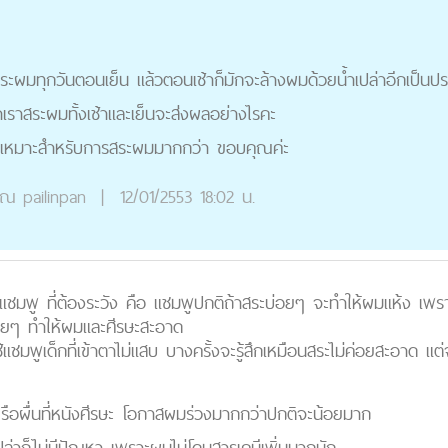
ะผมทุกวันตอนเย็น แล้วตอนเช้าก็มักจะล้างผมด้วยน้ำเปล่าอีกเป็นป
้าเราสระผมทั้งเช้าและเย็นจะส่งผลอย่างไรคะ
ย็นเหมาะสำหรับการสระผมมากกว่า ขอบคุณค่ะ
ุณ
pailinpan
|
12/01/2553 18:02 น.
แชมพู ที่ต้องระวัง คือ แชมพูปกติถ้าสระบ่อยๆ จะทำให้ผมแห้ง เพ
ยๆ ทำให้ผมและศีรษะสะอาด
ช้แชมพูเด็กที่เข้าตาไม่แสบ บางครั้งจะรู้สึกเหมือนสระไม่ค่อยสะอาด 
 หรือผื่นที่หนังศีรษะ โอกาสผมร่วงมากกว่าปกติจะน้อยมาก
ปล่าก็ไม่มีปัญหา เพราะผมไม่โดนสารเคมีเพิ่มมากนัก