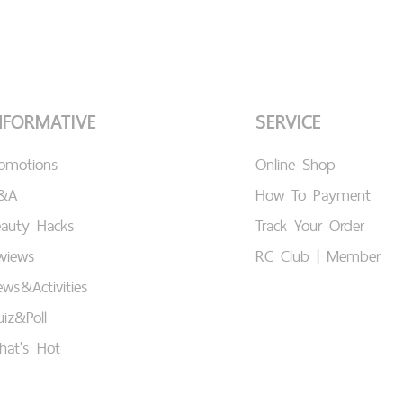
NFORMATIVE
SERVICE
romotions
Online Shop
&A
How To Payment
eauty Hacks
Track Your Order
views
RC Club | Member
ws&Activities
iz&Poll
hat's Hot