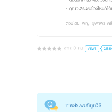
- คุณจะสระผมช่วงไหนก็ได้ท
ตอบโดย:
พญ. ยุพาพร คล้
จาก:
0
คน
VIEWS
22539
การสระผมที่ถูกวิธี