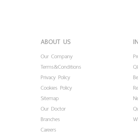
ABOUT US
I
Our Company
P
Terms&Conditions
Q
Privacy Policy
B
Cookies Policy
Re
Sitemap
Ne
Our Doctor
Qu
Branches
W
Careers