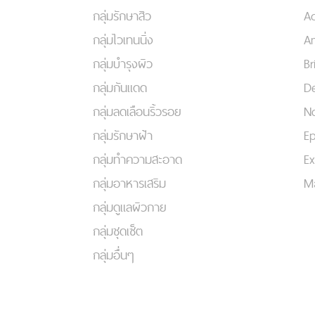
กลุ่มรักษาสิว
A
กลุ่มไวเทนนิ่ง
An
กลุ่มบำรุงผิว
Br
กลุ่มกันแดด
De
กลุ่มลดเลือนริ้วรอย
No
กลุ่มรักษาฝ้า
Ep
กลุ่มทำความสะอาด
Ex
กลุ่มอาหารเสริม
Ma
กลุ่มดูแลผิวกาย
กลุ่มชุดเซ็ต
กลุ่มอื่นๆ