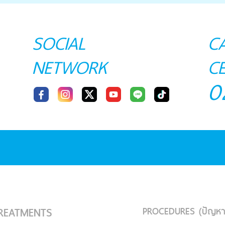
SOCIAL
C
NETWORK
C
0
PROCEDURES (ปัญหา
REATMENTS