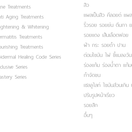
สิว
cne Treatments
แผลเป็นสิว คีลอยด์ แผล
ti Aging Treatments
ริ้วรอย รอยย่น ตีนกา 
ightening & Whitening
รอยแดง เส้นเลือดฟอย
rmatitis Treatments
ฝ้า กระ รอยดำ ปาน
urishing Treatments
ต่อมไขมัน ไฝ ขี้แมลงวัน
idermal Healing Code Series
ร่องแก้ม ร่องน้ำตา แก้
clusive Series
กำจัดขน
stery Series
เชลลูไลท์ ไขมันส่วนเกิน 
ปรับรูปหน้าเรียว
รอยสัก
อื่นๆ