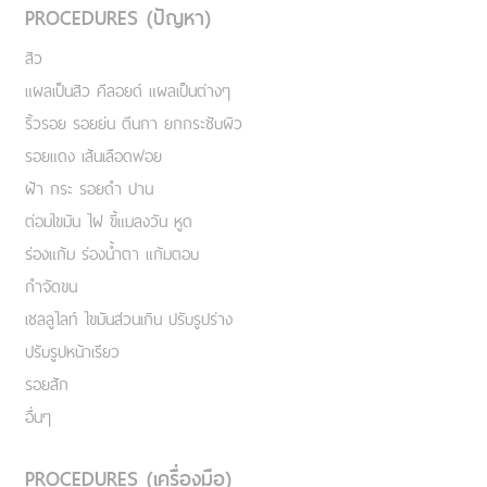
PROCEDURES (ปัญหา)
สิว
แผลเป็นสิว คีลอยด์ แผลเป็นต่างๆ
ริ้วรอย รอยย่น ตีนกา ยกกระชับผิว
รอยแดง เส้นเลือดฟอย
ฝ้า กระ รอยดำ ปาน
ต่อมไขมัน ไฝ ขี้แมลงวัน หูด
ร่องแก้ม ร่องน้ำตา แก้มตอบ
กำจัดขน
เชลลูไลท์ ไขมันส่วนเกิน ปรับรูปร่าง
ปรับรูปหน้าเรียว
รอยสัก
อื่นๆ
PROCEDURES (เครื่องมือ)