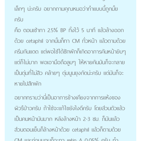
เล็กๆ น่ะครับ อยากถามคุณหมอว่าทำแบบนี้ถูกมั้ย
ครับ
คือ ตอนเช้าทา 2.5% BP ทิ้งไว้ 5 นาที แล้วล้างออก
ด้วย cetaphil จากนั้นก็ทา CM ทั่วหน้า แล้วตามด้วย
ครีมกันแดด แต่พอใช้ได้ซักพักก็เกิดอาการคันหน้ายิบๆ
แต่ก็ไม่มาก พอเอามือถือลูบๆ ให้หายคันมันก็จะกลาย
เป็นตุ่มที่ไม่สิว คล้ายๆ ตุ่มนูนยุงกัดน่ะครับ แต่มันก็จะ
หายไปสักพัก
อยากทราบว่านี่เป็นอาการข้างเคียงจากการแห้งของ
ผิวรึป่าวครับ ถ้าใช่จะแก้ไขยังไงดีครับ โดยส่วนตัวแล้ว
เป็นคนหน้ามันมาก หลังล้างหน้า 2-3 ชม. ก็มันแล้ว
ส่วนตอนเย็นก็ล้างหน้าด้วย cetaphil แล้วก็ตามด้วย
CM และก่อนนอนก็จะทา retin A 0.05% ครับ ทำ