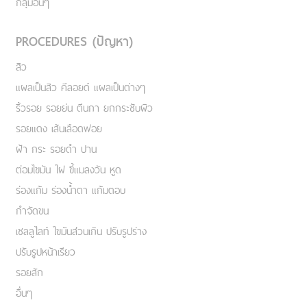
กลุ่มอื่นๆ
PROCEDURES (ปัญหา)
สิว
แผลเป็นสิว คีลอยด์ แผลเป็นต่างๆ
ริ้วรอย รอยย่น ตีนกา ยกกระชับผิว
รอยแดง เส้นเลือดฟอย
ฝ้า กระ รอยดำ ปาน
ต่อมไขมัน ไฝ ขี้แมลงวัน หูด
ร่องแก้ม ร่องน้ำตา แก้มตอบ
กำจัดขน
เชลลูไลท์ ไขมันส่วนเกิน ปรับรูปร่าง
ปรับรูปหน้าเรียว
รอยสัก
อื่นๆ