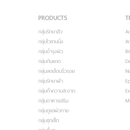
PRODUCTS
T
กลุ่มรักษาสิว
A
กลุ่มไวเทนนิ่ง
An
กลุ่มบำรุงผิว
Br
กลุ่มกันแดด
De
กลุ่มลดเลือนริ้วรอย
No
กลุ่มรักษาฝ้า
Ep
กลุ่มทำความสะอาด
Ex
กลุ่มอาหารเสริม
Ma
กลุ่มดูแลผิวกาย
กลุ่มชุดเซ็ต