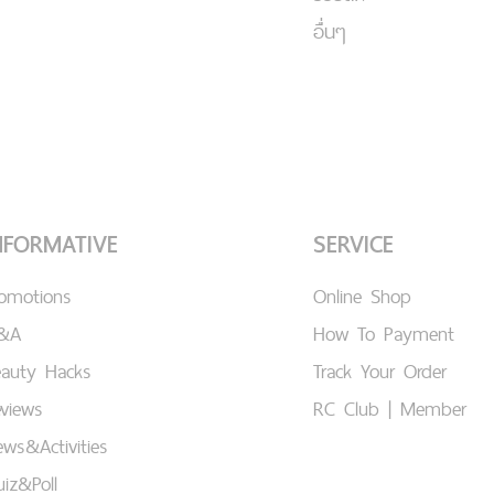
อื่นๆ
NFORMATIVE
SERVICE
romotions
Online Shop
&A
How To Payment
eauty Hacks
Track Your Order
views
RC Club | Member
ws&Activities
iz&Poll