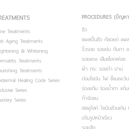
PROCEDURES (ปัญหา
REATMENTS
สิว
cne Treatments
แผลเป็นสิว คีลอยด์ แผล
ti Aging Treatments
ริ้วรอย รอยย่น ตีนกา 
ightening & Whitening
รอยแดง เส้นเลือดฟอย
rmatitis Treatments
ฝ้า กระ รอยดำ ปาน
urishing Treatments
ต่อมไขมัน ไฝ ขี้แมลงวัน
idermal Healing Code Series
ร่องแก้ม ร่องน้ำตา แก้
clusive Series
กำจัดขน
stery Series
เชลลูไลท์ ไขมันส่วนเกิน 
ปรับรูปหน้าเรียว
รอยสัก