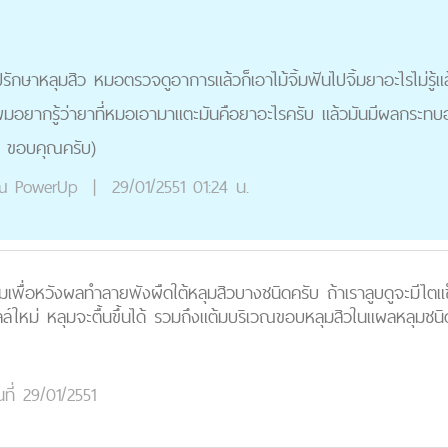
ปรักษาหลุมสิว หมอตรวจดูอาการแล้วก็เอาไม้จิ้มฟันไปจิ้มยาอะไรไม่รู้
 ผมอยากรู้ว่ายาที่หมอเอามาแตะมันคือยาอะไรครับ แล้วมันมีผลกระทบอ
บ ขอบคุณครับ)
ณ
PowerUp
|
29/01/2551 01:24 น.
เพื่อหวังผลทำลายพังผืดใต้หลุมสิวบางชนิดครับ ถ้าเราลูบดูจะมีไตแ
ลล์ใหม่ หลุมจะตื้นขึ้นได้ รวมถึงแต้มบริเวณขอบหลุมสิวในแผลหลุมชน
นที่ 29/01/2551