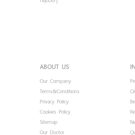
กลุ่มอื่นๆ
ABOUT US
I
Our Company
P
Terms&Conditions
Q
Privacy Policy
B
Cookies Policy
Re
Sitemap
Ne
Our Doctor
Qu