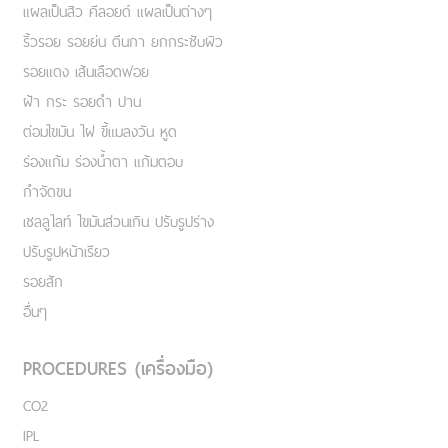
แผลเป็นสิว คีลอยด์ แผลเป็นต่างๆ
ริ้วรอย รอยย่น ตีนกา ยกกระชับผิว
รอยแดง เส้นเลือดฟอย
ฝ้า กระ รอยดำ ปาน
ต่อมไขมัน ไฝ ขี้แมลงวัน หูด
ร่องแก้ม ร่องน้ำตา แก้มตอบ
กำจัดขน
เชลลูไลท์ ไขมันส่วนเกิน ปรับรูปร่าง
ปรับรูปหน้าเรียว
รอยสัก
อื่นๆ
PROCEDURES (เครื่องมือ)
CO2
IPL