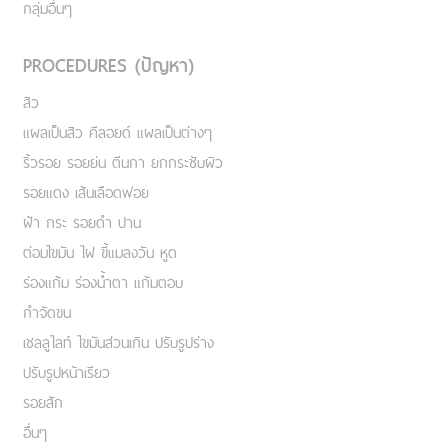
กลุ่มอื่นๆ
PROCEDURES (ปัญหา)
สิว
แผลเป็นสิว คีลอยด์ แผลเป็นต่างๆ
ริ้วรอย รอยย่น ตีนกา ยกกระชับผิว
รอยแดง เส้นเลือดฟอย
ฝ้า กระ รอยดำ ปาน
ต่อมไขมัน ไฝ ขี้แมลงวัน หูด
ร่องแก้ม ร่องน้ำตา แก้มตอบ
กำจัดขน
เชลลูไลท์ ไขมันส่วนเกิน ปรับรูปร่าง
ปรับรูปหน้าเรียว
รอยสัก
อื่นๆ