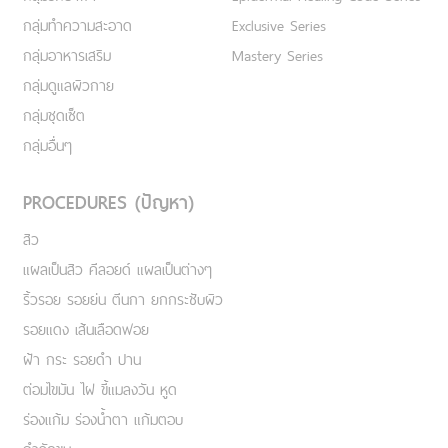
กลุ่มทำความสะอาด
Exclusive Series
กลุ่มอาหารเสริม
Mastery Series
กลุ่มดูแลผิวกาย
กลุ่มชุดเซ็ต
กลุ่มอื่นๆ
PROCEDURES (ปัญหา)
สิว
แผลเป็นสิว คีลอยด์ แผลเป็นต่างๆ
ริ้วรอย รอยย่น ตีนกา ยกกระชับผิว
รอยแดง เส้นเลือดฟอย
ฝ้า กระ รอยดำ ปาน
ต่อมไขมัน ไฝ ขี้แมลงวัน หูด
ร่องแก้ม ร่องน้ำตา แก้มตอบ