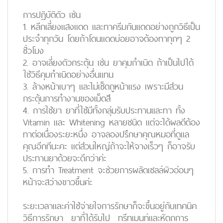
การปฎิบัติตัว เช่น
1. หลีกเลี่ยงแสงแดด และทาครีมกันแดดอย่างถูกวิธีเป็น
ประจำทุกวัน โดยถ้าโดนแดดบ่อยอาจต้องทาทุกๆ 2
ชั่วโมง
2. อาจเลี่ยงตัวกระตุ้น เช่น ยาคุมกำเนิด ถ้าเป็นไปได้
ใช้วิธีคุมกำเนิดอย่างอื่นแทน
3. ล้างหน้าเบาๆ และไม่เช็ดถูหน้าแรง เพราะมีส่วน
กระตุ้นการทำงานของเม็ดสี
4. การใช้ยา ยาที่ใช้มีทั้งกลุ่มรับประทานและทา ทั้ง
Vitamin และ Whitening หลายชนิด แต่จะได้ผลดีต้อง
ทาต่อเนื่องระยะหนึ่ง อาจลองปรึกษาคุณหมอที่ดูแล
คุณอีกทีนะคะ แต่ส่วนใหญ่ถ้าจะให้จางเร็วๆ ก็อาจรับ
ประทานยาด้วยจะดีกว่าค่ะ
5. การทำ Treatment จะช่วยการผลัดเซลล์ผิวอ่อนๆ
หน้าจะสว่างขาวขึ้นค่ะ
ระยะเวลาและค่าใช้จ่ายใจการรักษาก็จะขึ้นอยู่กับเทคนิค
วิธีการรักษา ยาที่ได้รับไป ทรีทเมนท์และหัตถการ