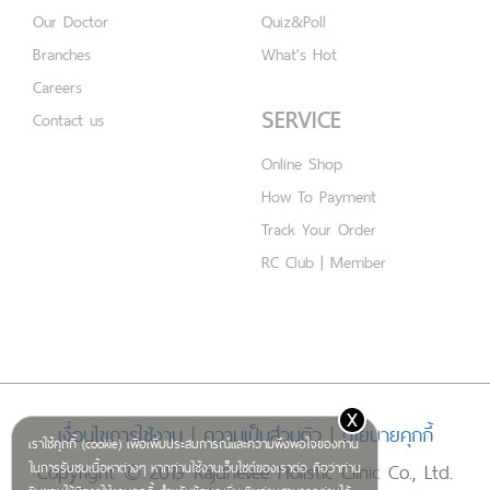
Our Doctor
Quiz&Poll
Branches
What's Hot
Careers
SERVICE
Contact us
Online Shop
How To Payment
Track Your Order
RC Club | Member
x
เงื่อนไขการใช้งาน
|
ความเป็นส่วนตัว
|
นโยบายคุกกี้
เราใช้คุกกี้ (cookie) เพื่อเพิ่มประสบการณ์และความพึงพอใจของท่าน
Copyright © 2019 Rajdhevee Holistic Clinic Co., Ltd.
ในการรับชมเนื้อหาต่างๆ หากท่านใช้งานเว็บไซต์ของเราต่อ ถือว่าท่าน