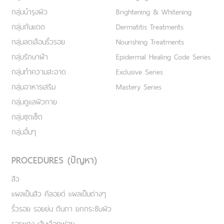
กลุ่มบำรุงผิว
Brightening & Whitening
กลุ่มกันแดด
Dermatitis Treatments
กลุ่มลดเลือนริ้วรอย
Nourishing Treatments
กลุ่มรักษาฝ้า
Epidermal Healing Code Series
กลุ่มทำความสะอาด
Exclusive Series
กลุ่มอาหารเสริม
Mastery Series
กลุ่มดูแลผิวกาย
กลุ่มชุดเซ็ต
กลุ่มอื่นๆ
PROCEDURES (ปัญหา)
สิว
แผลเป็นสิว คีลอยด์ แผลเป็นต่างๆ
ริ้วรอย รอยย่น ตีนกา ยกกระชับผิว
รอยแดง เส้นเลือดฟอย