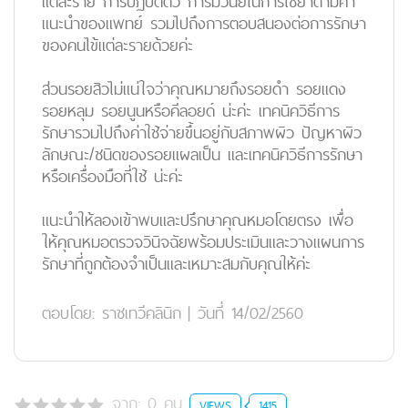
แต่ละราย การปฏิบัติตัว การมีวินัยในการใช้ยาตามคำ
แนะนำของแพทย์ รวมไปถึงการตอบสนองต่อการรักษา
ของคนไข้แต่ละรายด้วยค่ะ
ส่วนรอยสิวไม่แน่ใจว่าคุณหมายถึงรอยดำ รอยแดง
รอยหลุม รอยนูนหรือคีลอยด์ น่ะค่ะ เทคนิควิธีการ
รักษารวมไปถึงค่าใช้จ่ายขึ้นอยู่กับสภาพผิว ปัญหาผิว
ลักษณะ/ชนิดของรอยแผลเป็น และเทคนิควิธีการรักษา
หรือเครื่องมือที่ใช้ น่ะค่ะ
แนะนำให้ลองเข้าพบและปรึกษาคุณหมอโดยตรง เพื่อ
ให้คุณหมอตรวจวินิจฉัยพร้อมประเมินและวางแผนการ
รักษาที่ถูกต้องจำเป็นและเหมาะสมกับคุณให้ค่ะ
ตอบโดย:
ราชเทวีคลินิก
|
วันที่ 14/02/2560
จาก:
0
คน
VIEWS
1415