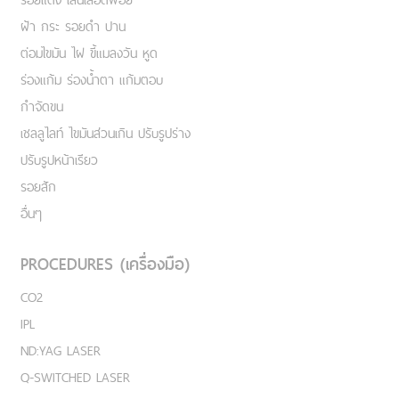
ฝ้า กระ รอยดำ ปาน
ต่อมไขมัน ไฝ ขี้แมลงวัน หูด
ร่องแก้ม ร่องน้ำตา แก้มตอบ
กำจัดขน
เชลลูไลท์ ไขมันส่วนเกิน ปรับรูปร่าง
ปรับรูปหน้าเรียว
รอยสัก
อื่นๆ
PROCEDURES (เครื่องมือ)
CO2
IPL
ND:YAG LASER
Q-SWITCHED LASER