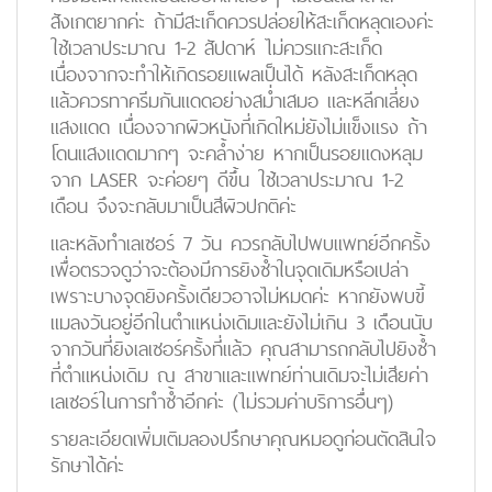
สังเกตยากค่ะ ถ้ามีสะเก็ดควรปล่อยให้สะเก็ดหลุดเองค่ะ
ใช้เวลาประมาณ 1-2 สัปดาห์ ไม่ควรแกะสะเก็ด
เนื่องจากจะทำให้เกิดรอยแผลเป็นได้ หลังสะเก็ดหลุด
แล้วควรทาครีมกันแดดอย่างสม่ำเสมอ และหลีกเลี่ยง
แสงแดด เนื่องจากผิวหนังที่เกิดใหม่ยังไม่แข็งแรง ถ้า
โดนแสงแดดมากๆ จะคล้ำง่าย หากเป็นรอยแดงหลุม
จาก LASER จะค่อยๆ ดีขึ้น ใช้เวลาประมาณ 1-2
เดือน จึงจะกลับมาเป็นสีผิวปกติค่ะ
และหลังทำเลเซอร์ 7 วัน ควรกลับไปพบแพทย์อีกครั้ง
เพื่อตรวจดูว่าจะต้องมีการยิงซ้ำในจุดเดิมหรือเปล่า
เพราะบางจุดยิงครั้งเดียวอาจไม่หมดค่ะ หากยังพบขี้
แมลงวันอยู่อีกในตำแหน่งเดิมและยังไม่เกิน 3 เดือนนับ
จากวันที่ยิงเลเซอร์ครั้งที่แล้ว คุณสามารถกลับไปยิงซ้ำ
ที่ตำแหน่งเดิม ณ สาขาและแพทย์ท่านเดิมจะไม่เสียค่า
เลเซอร์ในการทำซ้ำอีกค่ะ (ไม่รวมค่าบริการอื่นๆ)
รายละเอียดเพิ่มเติมลองปรึกษาคุณหมอดูก่อนตัดสินใจ
รักษาได้ค่ะ