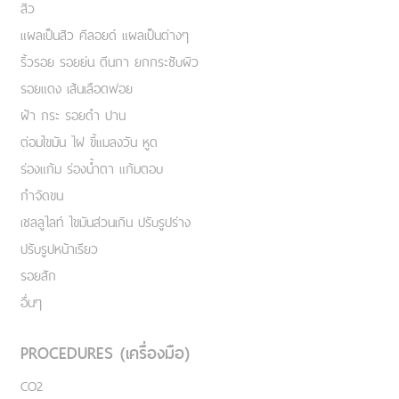
สิว
แผลเป็นสิว คีลอยด์ แผลเป็นต่างๆ
ริ้วรอย รอยย่น ตีนกา ยกกระชับผิว
รอยแดง เส้นเลือดฟอย
ฝ้า กระ รอยดำ ปาน
ต่อมไขมัน ไฝ ขี้แมลงวัน หูด
ร่องแก้ม ร่องน้ำตา แก้มตอบ
กำจัดขน
เชลลูไลท์ ไขมันส่วนเกิน ปรับรูปร่าง
ปรับรูปหน้าเรียว
รอยสัก
อื่นๆ
PROCEDURES (เครื่องมือ)
CO2