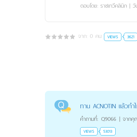
ตอบโดย:
ราชเทวีคลินิก
|
วั
จาก:
0
คน
VIEWS
3621
ทาน ACNOTIN แล้วทำไมส
คำถามที่:
Q9066
|
จากคุ
VIEWS
53013