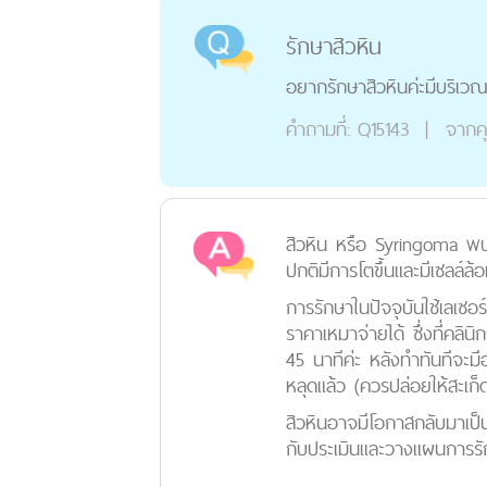
รักษาสิวหิน
อยากรักษาสิวหินค่ะมีบริเวณที
คำถามที่:
Q15143
|
จากค
สิวหิน หรือ Syringoma พบในผ
ปกติมีการโตขึ้นและมีเซลล์ล
การรักษาในปัจจุบันใช้เลเซ
ราคาเหมาจ่ายได้ ซึ่งที่คลิ
45 นาทีค่ะ หลังทำทันทีจะมี
หลุดแล้ว (ควรปล่อยให้สะเก็
สิวหินอาจมีโอกาสกลับมาเป็
กับประเมินและวางแผนการรัก