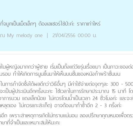
่จมูกเป็นเม็ดเล็กๆ ต้องเลเซอร์ใช่ป่ะค่ะ ราคาเท่าไหร่
ุณ
My melody one
|
21/04/2556 00:00 น.
ู้หญิงมากกว่าผู้ชาย เริ่มเป็นตั้งแต่วัยรุ่นเรื่อยมา เป็นภาวะของต่อม
้อมรอบ ทำให้เกิดการนูนขึ้นมาให้เห็นบนชั้นของหนังกำพร้าชั้นบน
อร์ในการกำจัดซึ่งได้ผลดีกว่าวิธีอื่นๆ มีค่าใช้จ่ายต่อจุดๆละ 300
นิกจะเป็นผู้ประเมินอีกครั้งนะคะ ใช้เวลาในการรักษาประมาณ 15 นาที
อาการบวม แดงเล็กน้อย ไม่ควรโดนน้ำเป็นเวลา 24 ชั่วโมงค่ะ และจะเป
ดหลุดเอง ไม่ควรแกะสะเก็ด) อาจต้องมาทำซ้ำอีก 2 - 3 ครั้งค่ะ
นอีก เพราะสาเหตุการเกิดไม่ทราบแน่นอน ลองปรึกษาคุณหมอเพื่อตรวจว
ษาที่จำเป็นและเหมาะสมให้นะคะ