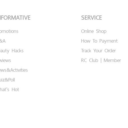
NFORMATIVE
SERVICE
romotions
Online Shop
&A
How To Payment
eauty Hacks
Track Your Order
views
RC Club | Member
ws&Activities
iz&Poll
hat's Hot