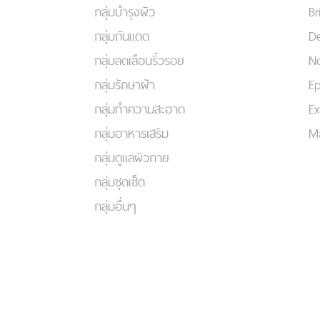
กลุ่มบำรุงผิว
Br
กลุ่มกันแดด
De
กลุ่มลดเลือนริ้วรอย
No
กลุ่มรักษาฝ้า
Ep
กลุ่มทำความสะอาด
Ex
กลุ่มอาหารเสริม
Ma
กลุ่มดูแลผิวกาย
กลุ่มชุดเซ็ต
กลุ่มอื่นๆ