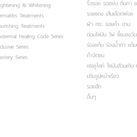
ริ้วรอย รอยย่น ตีนกา 
ightening & Whitening
รอยแดง เส้นเลือดฟอย
rmatitis Treatments
ฝ้า กระ รอยดำ ปาน
urishing Treatments
ต่อมไขมัน ไฝ ขี้แมลงวัน
idermal Healing Code Series
ร่องแก้ม ร่องน้ำตา แก้
clusive Series
กำจัดขน
stery Series
เชลลูไลท์ ไขมันส่วนเกิน 
ปรับรูปหน้าเรียว
รอยสัก
อื่นๆ