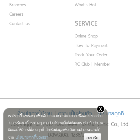
Branches
What's Hot
Careers
SERVICE
Contact us
Online Shop
How To Payment
Track Your Order
RC Club | Member
x
เงื่อนไขการใช้งาน
|
ความเป็นส่วนตัว
|
นโยบายคุกกี้
เราใช้คุกกี้ (cookie) เพื่อเพิ่มประสบการณ์และความพึงพอใจของท่าน
Copyright © 2019 Rajdhevee Holistic Clinic Co., Ltd.
ในการรับชมเนื้อหาต่างๆ หากท่านใช้งานเว็บไซต์ของเราต่อ ถือว่าท่าน
ยินยอมให้มีการใช้งานคุกกี้ สำหรับข้อมูลเพิ่มเติมท่านสามารถอ่านได้
ฆสพ.สบส. 1238/2562
นโยบายคุกกี้ของเรา
จาก