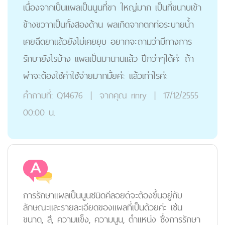
เนื่องจากเป็นแผลเป็นนูนที่ขา ใหญ่มาก เป็นที่ขนาบเข้า
ข้างขวาาเป็นทั้งสองด้าน ผลเกิดจากตกท่อระบายน้ำ
เคยฉีดยาแล้วยังไม่เคยยุบ อยากจะถามว่ามีทางการ
รักษายังไรบ้าง แผลเป็นมานานแล้ว ปีกว่่าๆได้ค่ะ ถ้า
ผ่าจะต้องใช้ค่าใช้จ่ายมากมั้ยค่ะ แล้วเท่าไรค่ะ
คำถามที่:
Q14676
|
จากคุณ
rinry
|
17/12/2555
00:00 น.
การรักษาแผลเป็นนูนชนิดคีลอยด์จะต้องขึ้นอยู่กับ
ลักษณะและรายละเอียดของแผลที่เป็นด้วยค่ะ เช่น
ขนาด, สี, ความแข็ง, ความนูน, ตำแหน่ง ซึ่งการรักษา