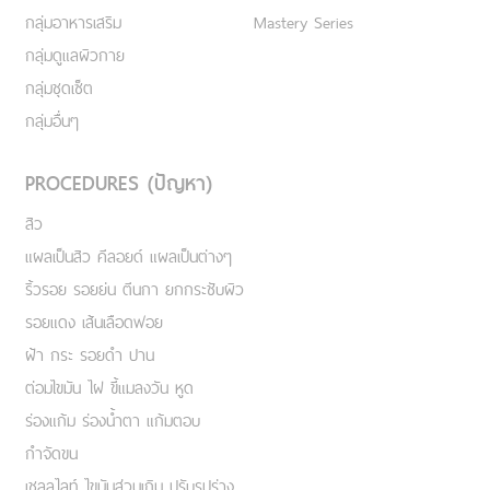
กลุ่มอาหารเสริม
Mastery Series
กลุ่มดูแลผิวกาย
กลุ่มชุดเซ็ต
กลุ่มอื่นๆ
PROCEDURES (ปัญหา)
สิว
แผลเป็นสิว คีลอยด์ แผลเป็นต่างๆ
ริ้วรอย รอยย่น ตีนกา ยกกระชับผิว
รอยแดง เส้นเลือดฟอย
ฝ้า กระ รอยดำ ปาน
ต่อมไขมัน ไฝ ขี้แมลงวัน หูด
ร่องแก้ม ร่องน้ำตา แก้มตอบ
กำจัดขน
เชลลูไลท์ ไขมันส่วนเกิน ปรับรูปร่าง