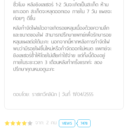
ชั่วโมง หลังยิงเลเซอร์ 1-2 วันจะเกิดเป็นสะเก็ด ห้าม
แกะออก สะเก็ดจะหลุดออกเอง ภายใน 7 วัน แผลจะ
ค่อยๆ ดีขึ้น
หลังกำจัดไฝแล้วอาจเกิดรอยหลุมเนื่องด้วยความลึก
และขนาดของไฝ สามารถปรึกษาแพทย์เพื่อรักษารอย
หลุมแผลต่อได้นะคะ นอกจากนี้หากหลังการกำจัดไฝ
พบว่ามีรอยไฝขึ้นใหม่หรือกำจัดออกไม่หมด แพทย์จะ
ยิงเลเซอร์ซ้ำให้โดยไม่เสียค่าใช้จ่าย แต่ทั้งนี้ต้องอยู่
ภายในระยะเวลา 3 เดือนหลังทำครั้งแรกค่ะ ลอง
ปรึกษาคุณหมอดูนะคะ
ตอบโดย:
ราชเทวีคลินิก
|
วันที่ 11/04/2555
จาก:
2
คน
VIEWS
7478