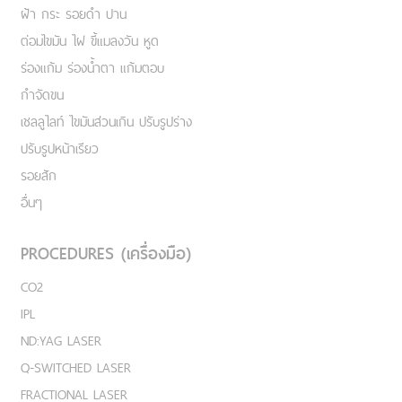
ฝ้า กระ รอยดำ ปาน
ต่อมไขมัน ไฝ ขี้แมลงวัน หูด
ร่องแก้ม ร่องน้ำตา แก้มตอบ
กำจัดขน
เชลลูไลท์ ไขมันส่วนเกิน ปรับรูปร่าง
ปรับรูปหน้าเรียว
รอยสัก
อื่นๆ
PROCEDURES (เครื่องมือ)
CO2
IPL
ND:YAG LASER
Q-SWITCHED LASER
FRACTIONAL LASER