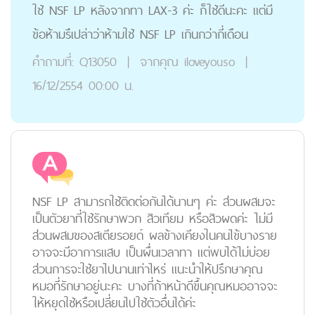
ใช้ NSF LP หลังจากทา LAX-3 ค่ะ ก็ใช้ดีนะคะ แต่มี
ข้อห้ามรึเปล่าว่าห้ามใช้ NSF LP เกินกว่ากี่เดือน
คำถามที่:
Q13050
|
จากคุณ
iloveyouso
|
16/12/2554 00:00 น.
NSF LP สามารถใช้ติดต่อกันได้นานๆ ค่ะ ส่วนผสมจะ
เป็นตัวยาที่ใช้รักษาพวก สิวเทียม หรือสิวผดค่ะ ไม่มี
ส่วนผสมของสเตียรอยด์ ผลข้างเคียงในคนไข้บางราย
อาจจะมีอาการแสบ เป็นผื่นเวลาทา แต่พบได้ไม่บ่อย
ส่วนการจะใช้ยาไปนานเท่าไหร่ แนะนำให้ปรึกษาคุณ
หมอที่รักษาอยู่นะคะ บางที่ถ้าหน้าดีขึ้นคุณหมออาจจะ
ให้หยุดใช้หรือเปลี่ยนไปใช้ตัวอื่นได้ค่ะ