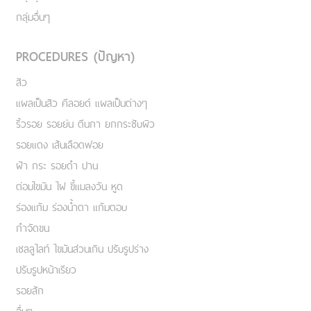
กลุ่มอื่นๆ
PROCEDURES (ปัญหา)
สิว
แผลเป็นสิว คีลอยด์ แผลเป็นต่างๆ
ริ้วรอย รอยย่น ตีนกา ยกกระชับผิว
รอยแดง เส้นเลือดฟอย
ฝ้า กระ รอยดำ ปาน
ต่อมไขมัน ไฝ ขี้แมลงวัน หูด
ร่องแก้ม ร่องน้ำตา แก้มตอบ
กำจัดขน
เชลลูไลท์ ไขมันส่วนเกิน ปรับรูปร่าง
ปรับรูปหน้าเรียว
รอยสัก