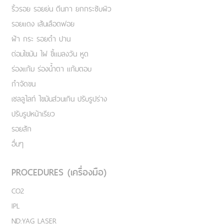
ริ้วรอย รอยย่น ตีนกา ยกกระชับผิว
รอยแดง เส้นเลือดฟอย
ฝ้า กระ รอยดำ ปาน
ต่อมไขมัน ไฝ ขี้แมลงวัน หูด
ร่องแก้ม ร่องน้ำตา แก้มตอบ
กำจัดขน
เชลลูไลท์ ไขมันส่วนเกิน ปรับรูปร่าง
ปรับรูปหน้าเรียว
รอยสัก
อื่นๆ
PROCEDURES (เครื่องมือ)
CO2
IPL
ND:YAG LASER