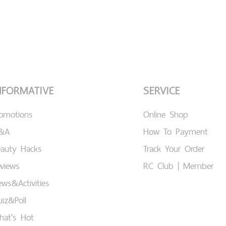
NFORMATIVE
SERVICE
romotions
Online Shop
&A
How To Payment
eauty Hacks
Track Your Order
views
RC Club | Member
ws&Activities
iz&Poll
hat's Hot