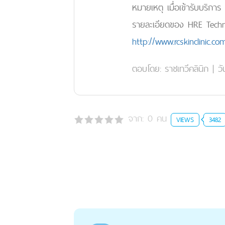
หมายเหตุ เมื่อเข้ารับบริก
รายละเอียดของ HRE Techn
http://www.rcskinclinic.
ตอบโดย:
ราชเทวีคลินิก
|
วั
จาก:
0
คน
VIEWS
3482