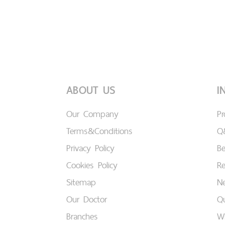
ABOUT US
I
Our Company
P
Terms&Conditions
Q
Privacy Policy
B
Cookies Policy
Re
Sitemap
Ne
Our Doctor
Qu
Branches
W