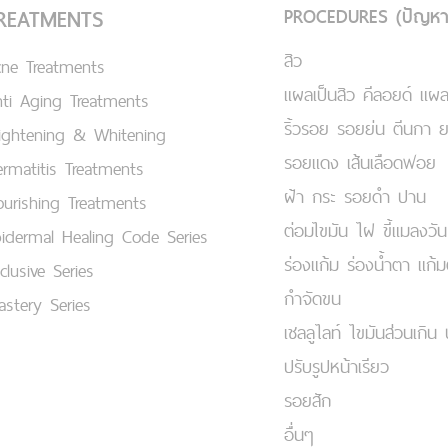
PROCEDURES (ปัญหา
REATMENTS
สิว
cne Treatments
แผลเป็นสิว คีลอยด์ แผล
ti Aging Treatments
ริ้วรอย รอยย่น ตีนกา 
ightening & Whitening
รอยแดง เส้นเลือดฟอย
rmatitis Treatments
ฝ้า กระ รอยดำ ปาน
urishing Treatments
ต่อมไขมัน ไฝ ขี้แมลงวัน
idermal Healing Code Series
ร่องแก้ม ร่องน้ำตา แก้
clusive Series
กำจัดขน
stery Series
เชลลูไลท์ ไขมันส่วนเกิน 
ปรับรูปหน้าเรียว
รอยสัก
อื่นๆ