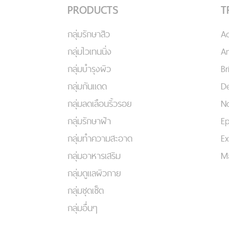
PRODUCTS
T
กลุ่มรักษาสิว
A
กลุ่มไวเทนนิ่ง
An
กลุ่มบำรุงผิว
Br
กลุ่มกันแดด
De
กลุ่มลดเลือนริ้วรอย
No
กลุ่มรักษาฝ้า
Ep
กลุ่มทำความสะอาด
Ex
กลุ่มอาหารเสริม
Ma
กลุ่มดูแลผิวกาย
กลุ่มชุดเซ็ต
กลุ่มอื่นๆ