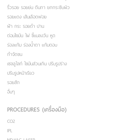
ริ้วรอย รอยย่น ตีนกา ยกกระชับผิว
รอยแดง เส้นเลือดฟอย
ฝ้า กระ รอยดำ ปาน
ต่อมไขมัน ไฝ ขี้แมลงวัน หูด
ร่องแก้ม ร่องน้ำตา แก้มตอบ
กำจัดขน
เชลลูไลท์ ไขมันส่วนเกิน ปรับรูปร่าง
ปรับรูปหน้าเรียว
รอยสัก
อื่นๆ
PROCEDURES (เครื่องมือ)
CO2
IPL
ND:YAG LASER