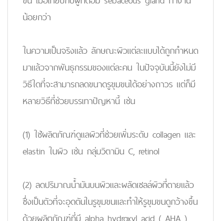
ขึ้น เมื่อเทียบกับผู้ที่ต่อม sebaceous gland ทำงาน
น้อยกว่า
ในความเป็นจริงแล้ว ลักษณะผิวแต่ละแบบได้ถูกกำหนด
มาแล้วจากพันธุกรรมของแต่ละคน ในปัจจุบันนี้ยังไม่มี
วิธีใดที่จะสามารถลดขนาดรูขุมขนได้อย่างถาวร แต่ก็มี
หลายวิธีที่ช่วยบรรเทาปัญหานี้ เช่น
(1) ใช้ผลิตภัณฑ์ดูแลผิวที่ช่วยเพิ่มระดับ collagen และ
elastin ในผิว เช่น กลุ่มวิตามิน C, retinol
(2) ลดปริมาณน้ำมันบนผิวและผลัดเซลล์ผิวที่ตายแล้ว
ซึ่งเป็นตัวที่จะอุดตันในรูขุมขนและทำให้รูขุมขนดูกว้างขึ้น
ด้วยผลิตภัณฑ์ที่มี alpha hydroxyl acid ( AHA )