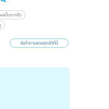
ลเป็นจากสิว
ๆ
ส่งคำถามของคุณได้ที่นี่