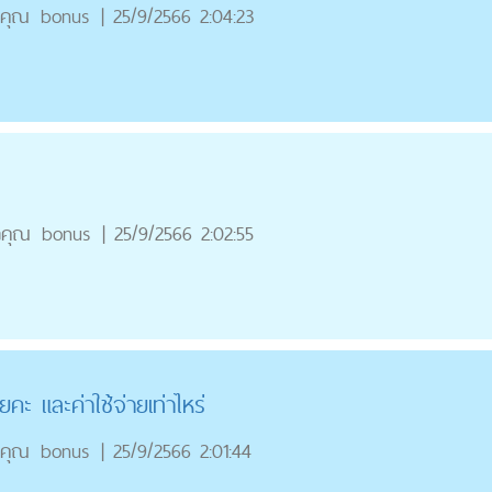
คุณ
bonus
|
25/9/2566 2:04:23
คุณ
bonus
|
25/9/2566 2:02:55
ยคะ และค่าใช้จ่ายเท่าไหร่
คุณ
bonus
|
25/9/2566 2:01:44