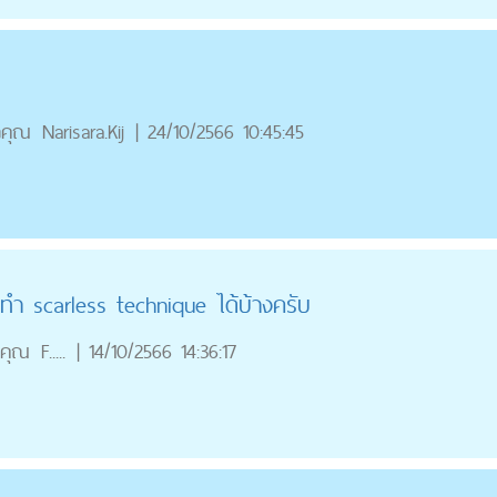
คุณ
Narisara.Kij
|
24/10/2566 10:45:45
ทำ scarless technique ได้บ้างครับ
คุณ
F.....
|
14/10/2566 14:36:17