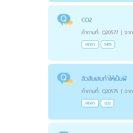
CO2
คำถามที่:
Q20577
|
จาก
VIEWS
5405
สิวสับเสบทำให้เป็นฝี
คำถามที่:
Q20575
|
จาก
VIEWS
1232