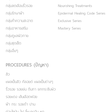
กลุ่มลดเลือนริ้วรอย
Nourishing Treatments
กลุ่มรักษาฝ้า
Epidermal Healing Code Series
กลุ่มทำความสะอาด
Exclusive Series
กลุ่มอาหารเสริม
Mastery Series
กลุ่มดูแลผิวกาย
กลุ่มชุดเซ็ต
กลุ่มอื่นๆ
PROCEDURES (ปัญหา)
สิว
แผลเป็นสิว คีลอยด์ แผลเป็นต่างๆ
ริ้วรอย รอยย่น ตีนกา ยกกระชับผิว
รอยแดง เส้นเลือดฟอย
ฝ้า กระ รอยดำ ปาน
ต่อมไขมัน ไฝ ขี้แมลงวัน หูด