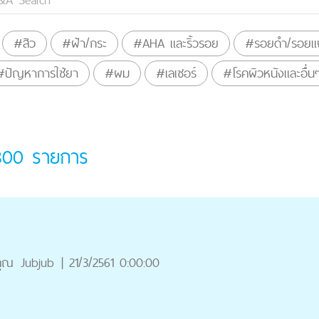
#สิว
#ฝ้า/กระ
#AHA และริ้วรอย
#รอยดำ/รอยแผ
#ปัญหาการใช้ยา
#ผม
#เลเซอร์
#โรคผิวหนังและอื่น
300
รายการ
คุณ
Jubjub
|
21/3/2561 0:00:00