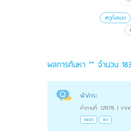
#ดูทั้งหมด
ผลการค้นหา "" จำนวน
18
ฝ้า/กระ
คำถามที่:
Q19715
|
จาก
VIEWS
1611