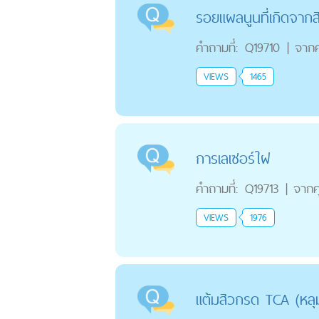
รอยแผลนูนที่เกิดจากส
คำถามที่:
Q19710
|
จาก
VIEWS
1465
การเลเซอร์ใฝ
คำถามที่:
Q19713
|
จาก
VIEWS
1976
แต้มสิวกรด TCA (หลุม