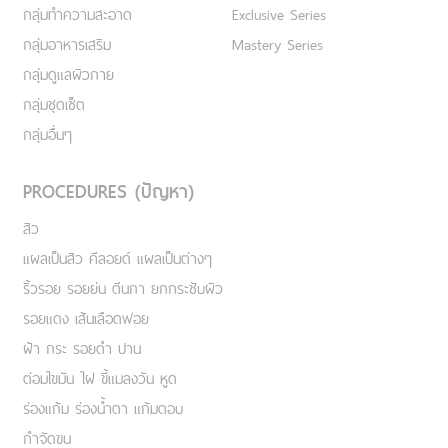
กลุ่มทำความสะอาด
Exclusive Series
กลุ่มอาหารเสริม
Mastery Series
กลุ่มดูแลผิวกาย
กลุ่มชุดเซ็ต
กลุ่มอื่นๆ
PROCEDURES (ปัญหา)
สิว
แผลเป็นสิว คีลอยด์ แผลเป็นต่างๆ
ริ้วรอย รอยย่น ตีนกา ยกกระชับผิว
รอยแดง เส้นเลือดฟอย
ฝ้า กระ รอยดำ ปาน
ต่อมไขมัน ไฝ ขี้แมลงวัน หูด
ร่องแก้ม ร่องน้ำตา แก้มตอบ
กำจัดขน