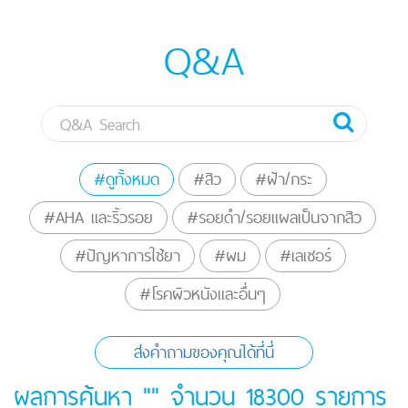
Q&A
#ดูทั้งหมด
#สิว
#ฝ้า/กระ
#AHA และริ้วรอย
#รอยดำ/รอยแผลเป็นจากสิว
#ปัญหาการใช้ยา
#ผม
#เลเซอร์
#โรคผิวหนังและอื่นๆ
ส่งคำถามของคุณได้ที่นี่
ผลการค้นหา "" จำนวน
18300
รายการ