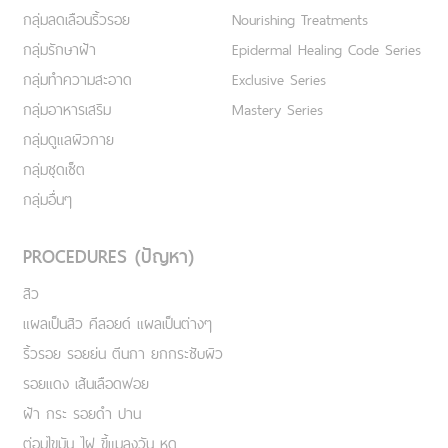
กลุ่มลดเลือนริ้วรอย
Nourishing Treatments
กลุ่มรักษาฝ้า
Epidermal Healing Code Series
กลุ่มทำความสะอาด
Exclusive Series
กลุ่มอาหารเสริม
Mastery Series
กลุ่มดูแลผิวกาย
กลุ่มชุดเซ็ต
กลุ่มอื่นๆ
PROCEDURES (ปัญหา)
สิว
แผลเป็นสิว คีลอยด์ แผลเป็นต่างๆ
ริ้วรอย รอยย่น ตีนกา ยกกระชับผิว
รอยแดง เส้นเลือดฟอย
ฝ้า กระ รอยดำ ปาน
ต่อมไขมัน ไฝ ขี้แมลงวัน หูด