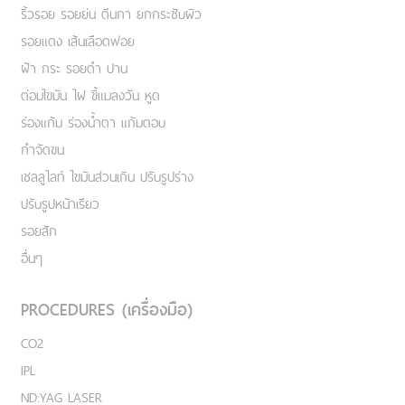
ริ้วรอย รอยย่น ตีนกา ยกกระชับผิว
รอยแดง เส้นเลือดฟอย
ฝ้า กระ รอยดำ ปาน
ต่อมไขมัน ไฝ ขี้แมลงวัน หูด
ร่องแก้ม ร่องน้ำตา แก้มตอบ
กำจัดขน
เชลลูไลท์ ไขมันส่วนเกิน ปรับรูปร่าง
ปรับรูปหน้าเรียว
รอยสัก
อื่นๆ
PROCEDURES (เครื่องมือ)
CO2
IPL
ND:YAG LASER