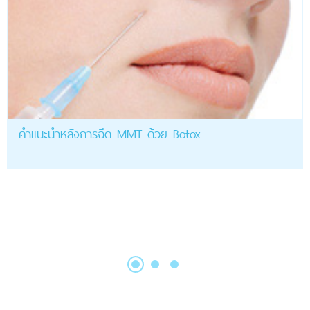
คำแนะนำหลังการฉีด MMT ด้วย Botox