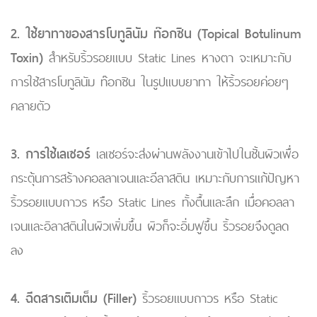
2. ใช้ยาทาของสารโบทูลินัม ท๊อกซิน (Topical Botulinum
Toxin)
สำหรับริ้วรอยแบบ Static Lines หางตา จะเหมาะกับ
การใช้สารโบทูลินัม ท๊อกซิน ในรูปแบบยาทา ให้ริ้วรอยค่อยๆ
คลายตัว
3. การใช้เลเซอร์
เลเซอร์จะส่งผ่านพลังงานเข้าไปในชั้นผิวเพื่อ
กระตุ้นการสร้างคอลลาเจนและอีลาสติน เหมาะกับการแก้ปัญหา
ริ้วรอยแบบถาวร หรือ Static Lines ทั้งตื้นและลึก เมื่อคอลลา
เจนและอิลาสตินในผิวเพิ่มขึ้น ผิวก็จะอิ่มฟูขึ้น ริ้วรอยจึงดูลด
ลง
4. ฉีดสารเติมเต็ม (Filler)
ริ้วรอยแบบถาวร หรือ Static