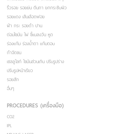
ริ้วรอย รอยย่น ตีนกา ยกกระชับผิว
รอยแดง เส้นเลือดฟอย
ฝ้า กระ รอยดำ ปาน
ต่อมไขมัน ไฝ ขี้แมลงวัน หูด
ร่องแก้ม ร่องน้ำตา แก้มตอบ
กำจัดขน
เชลลูไลท์ ไขมันส่วนเกิน ปรับรูปร่าง
ปรับรูปหน้าเรียว
รอยสัก
อื่นๆ
PROCEDURES (เครื่องมือ)
CO2
IPL