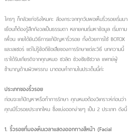
ใครๆ ก็กลัวแก่จริงไหมคะ ส่องกระจกทุกวันพอเห็นริ้วรอยเริ่มมา
เยือนก็ต้องรู้สึกกังวลเป็นธรรมดา หลายคนเริ่มหาข้อมูล เริ่มถาม
เพื่อน เคยได้ยินวิธีการแก้ปัญหาริ้วรอย ทั้งด้วยการใช้ BOTOX
และเลเซอร์ แต่ไม่รู้ข้อดีข้อเสียของการรักษาแต่ละวิธี บทความนี้
เราได้รับเกียรติจากคุณหมอ ชวลิต ช่วงชัยชัชวาล แพทย์ผู้
ชำนาญด้านผิวพรรณ มาตอบคำถามในประเด็นนี้ค่ะ
ประเภทของริ้วรอย
ก่อนจะแก้ปัญหาหรือทำการรักษา คุณหมอต้องวิเคราะห์ก่อนว่า
คุณมีริ้วรอยประเภทไหน ซึ่งแบ่งออกง่ายๆ เป็น 2 ประเภท ดังนี้
1. ริ้วรอยที่มองเห็นเวลาแสดงออกทางสีหน้า (Facial