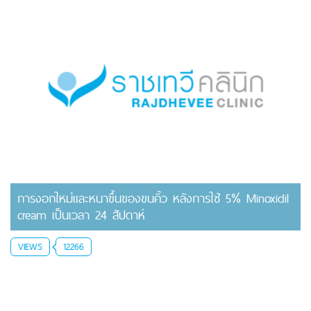
การงอกใหม่และหนาขึ้นของขนคิ้ว หลังการใช้ 5% Minoxidil
cream เป็นเวลา 24 สัปดาห์
VIEWS
12266