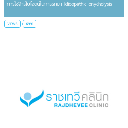
การใช้สารไบโอตินในการรักษา Idioopathic onycholysis
VIEWS
6991