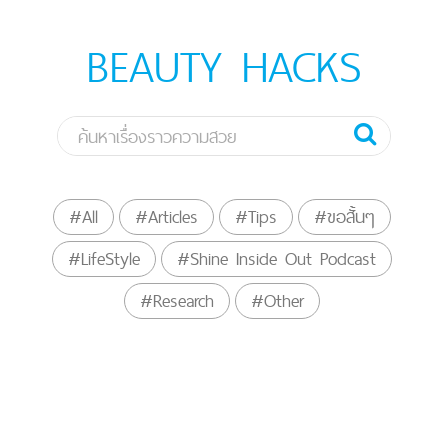
BEAUTY HACKS
#All
#Articles
#Tips
#ขอสั้นๆ
#LifeStyle
#Shine Inside Out Podcast
#Research
#Other