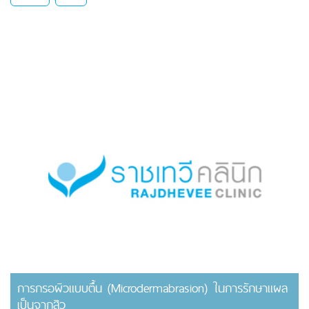
การกรอผิวแบบตื้น (Microdermabrasion) ในการรักษาแผล
เป็นจากสิว