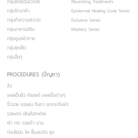
กลุ่มลดเลือนริ้วรอย
Nourishing Treatments
กลุ่มรักษาฝ้า
Epidermal Healing Code Series
กลุ่มทำความสะอาด
Exclusive Series
กลุ่มอาหารเสริม
Mastery Series
กลุ่มดูแลผิวกาย
กลุ่มชุดเซ็ต
กลุ่มอื่นๆ
PROCEDURES (ปัญหา)
สิว
แผลเป็นสิว คีลอยด์ แผลเป็นต่างๆ
ริ้วรอย รอยย่น ตีนกา ยกกระชับผิว
รอยแดง เส้นเลือดฟอย
ฝ้า กระ รอยดำ ปาน
ต่อมไขมัน ไฝ ขี้แมลงวัน หูด