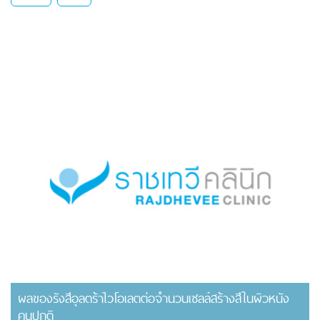
ผลของรังสีอุลตร้าไวโอเลตต่อจำนวนเซลล์สร้างสีในผิวหนัง
คนปกติ