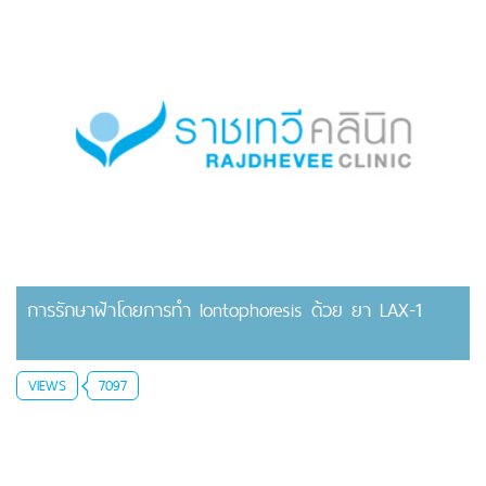
การรักษาฝ้าโดยการทำ Iontophoresis ด้วย ยา LAX-1
VIEWS
7097