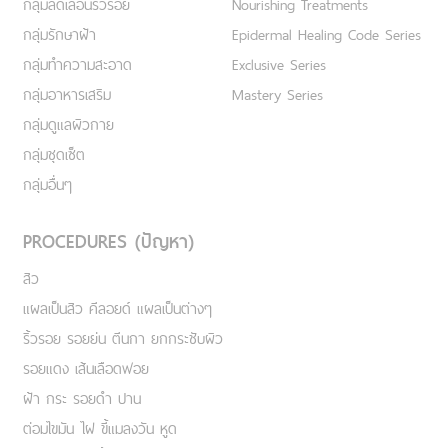
กลุ่มลดเลือนริ้วรอย
Nourishing Treatments
กลุ่มรักษาฝ้า
Epidermal Healing Code Series
กลุ่มทำความสะอาด
Exclusive Series
กลุ่มอาหารเสริม
Mastery Series
กลุ่มดูแลผิวกาย
กลุ่มชุดเซ็ต
กลุ่มอื่นๆ
PROCEDURES (ปัญหา)
สิว
แผลเป็นสิว คีลอยด์ แผลเป็นต่างๆ
ริ้วรอย รอยย่น ตีนกา ยกกระชับผิว
รอยแดง เส้นเลือดฟอย
ฝ้า กระ รอยดำ ปาน
ต่อมไขมัน ไฝ ขี้แมลงวัน หูด