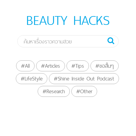
BEAUTY HACKS
#All
#Articles
#Tips
#ขอสั้นๆ
#LifeStyle
#Shine Inside Out Podcast
#Research
#Other