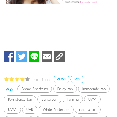
จาก 1 คน
VIEWS
3423
TAGS:
Broad Spectrum
Delay tan
Immediate tan
Persistence tan
Sunscreen
Tanning
UVA1
UVA2
UVB
White Protection
ครีมกันแดด