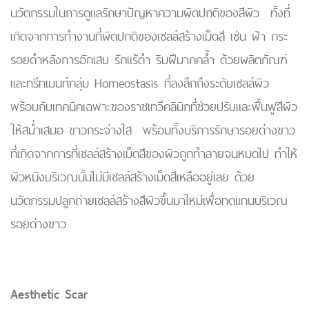
นวัตกรรมในการดูแลรักษาปัญหาความผิดปกติของสีผิว ทั้งที่
เกิดจากการทำงานที่ผิดปกติของเซลล์สร้างเม็ดสี เช่น ฝ้า กระ
รอยดำหลังการอักเสบ รักแร้ดำ ริมฝีมากคล้ำ ด้วยผลิตภัณฑ์
และทรีทเมนท์กลุ่ม Homeostasis ที่ลงลึกถึงระดับเซลล์ผิว
พร้อมกับเทคนิคเฉพาะของราชเทวีคลินิกที่ช่วยปรับและฟื้นฟูสีผิว
ให้สม่ำเสมอ ขาวกระจ่างใส พร้อมทั้งบริการรักษารอยด่างขาว
ที่เกิดจากการที่เซลล์สร้างเม็ดสีของผิวถูกทำลายจนหมดไป ทำให้
ผิวหนังบริเวณนั้นไม่มีเซลล์สร้างเม็ดสีเหลืออยู่เลย ด้วย
นวัตกรรมปลูกถ่ายเซลล์สร้างสีผิวขึ้นมาใหม่เพื่อทดแทนบริเวณ
รอยด่างขาว
Aesthetic Scar