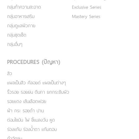
กลุ่มทำความสะอาด
Exclusive Series
กลุ่มอาหารเสริม
Mastery Series
กลุ่มดูแลผิวกาย
กลุ่มชุดเซ็ต
กลุ่มอื่นๆ
PROCEDURES (ปัญหา)
สิว
แผลเป็นสิว คีลอยด์ แผลเป็นต่างๆ
ริ้วรอย รอยย่น ตีนกา ยกกระชับผิว
รอยแดง เส้นเลือดฟอย
ฝ้า กระ รอยดำ ปาน
ต่อมไขมัน ไฝ ขี้แมลงวัน หูด
ร่องแก้ม ร่องน้ำตา แก้มตอบ
กำจัดขน