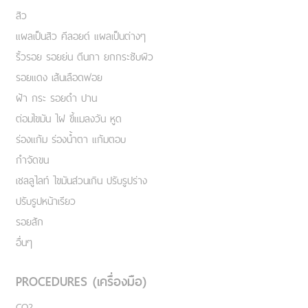
สิว
แผลเป็นสิว คีลอยด์ แผลเป็นต่างๆ
ริ้วรอย รอยย่น ตีนกา ยกกระชับผิว
รอยแดง เส้นเลือดฟอย
ฝ้า กระ รอยดำ ปาน
ต่อมไขมัน ไฝ ขี้แมลงวัน หูด
ร่องแก้ม ร่องน้ำตา แก้มตอบ
กำจัดขน
เชลลูไลท์ ไขมันส่วนเกิน ปรับรูปร่าง
ปรับรูปหน้าเรียว
รอยสัก
อื่นๆ
PROCEDURES (เครื่องมือ)
CO2