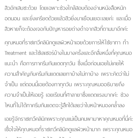
สิวอักเสบซะด้วย โดยเฉพาะช่วงใกล้สอบต้องอ่านหนังสือหนัก
อดนอน และยิ่งเครียดด้วยแล้วสิวยิ่งมาเยือนเยอะเลยค่ะ และเมื่อ
สิวหายก็จะต้องเจอกับปัญหารอยด่างดำจากสิวที่ตามมาอีกค่ะ
คุณหมอที่ราชเทวีคลินิกดูแลผิวหน้าเอยด้วยการให้ใช้ยาทา ทำ
Treatment และใช้เลเซอร์บ้างในบางครั้งและอีกสิ่งหนึ่งที่คุณหมอ
แนะนำ คือการทาครีมกันแดดทุกวัน ซึ่งเมื่อก่อนเอยไม่เคยให้
ความสำคัญกับครีมกันแดดเลยทาบ้างไม่ทาบ้าง เพราะคิดว่าไม่
จำเป็น แต่ตอนนี้เอยต้องทาทุกวัน เพราะคุณหมออธิบายถึง
ความจำเป็นให้เอยรู้ เอยเรียนที่ศาลายาซึ่งแดดแรงมากค่ะ ช่วง
ไหนที่ไม่ได้ทาครีมกันแดดจะรู้สึกได้เลยว่าใบหน้าหมองคล้ำลง
เอยรู้จักราชเทวีคลินิกเพราะคุณแม่เป็นคนพามาหาคุณหมอที่นี่ค่ะ
เชื่อใจให้คุณหมอที่ราชเทวีคลินิกดูแลผิวหน้ามาก เพราะคุณหมอ