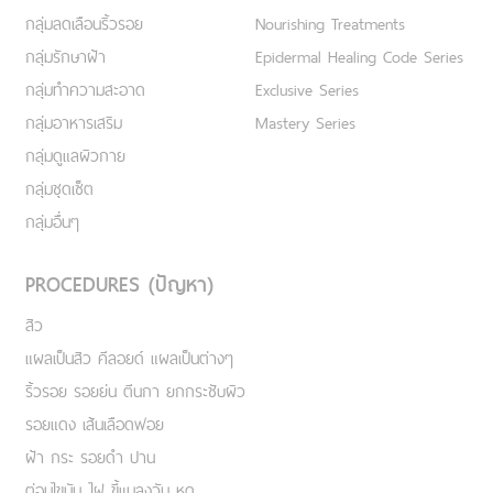
กลุ่มลดเลือนริ้วรอย
Nourishing Treatments
กลุ่มรักษาฝ้า
Epidermal Healing Code Series
กลุ่มทำความสะอาด
Exclusive Series
กลุ่มอาหารเสริม
Mastery Series
กลุ่มดูแลผิวกาย
กลุ่มชุดเซ็ต
กลุ่มอื่นๆ
PROCEDURES (ปัญหา)
สิว
แผลเป็นสิว คีลอยด์ แผลเป็นต่างๆ
ริ้วรอย รอยย่น ตีนกา ยกกระชับผิว
รอยแดง เส้นเลือดฟอย
ฝ้า กระ รอยดำ ปาน
ต่อมไขมัน ไฝ ขี้แมลงวัน หูด