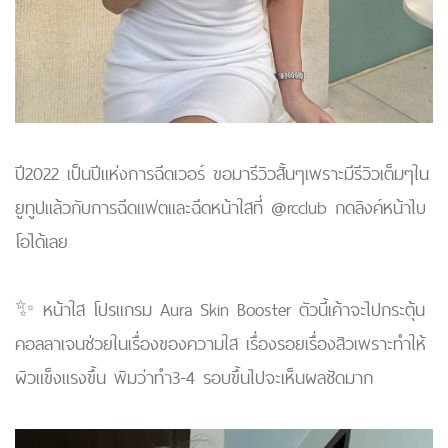
ปี2022 เป็นปีแห่งการฉีดเวอร์ ขอมารีวิวสั้นๆเพราะมีรีวิวเต็มๆใน
ยูทูปแล้วกับการฉีดแฟตและฉีดหน้าใสที่ @rcclub กดลิงค์หน้าไบ
โอได้เลย
✨ หน้าใส โปรแกรม Aura Skin Booster ตัวนี้เค้าจะไปกระตุ้น
คอลลาเจนช่วยในเรื่องของความใส เรื่องรอยเรื่องสิวเพราะทำให้
ผิวแข็งแรงขึ้น พิมว่าทำ3-4 รอบขึ้นไปจะเห็นผลชัดมาก