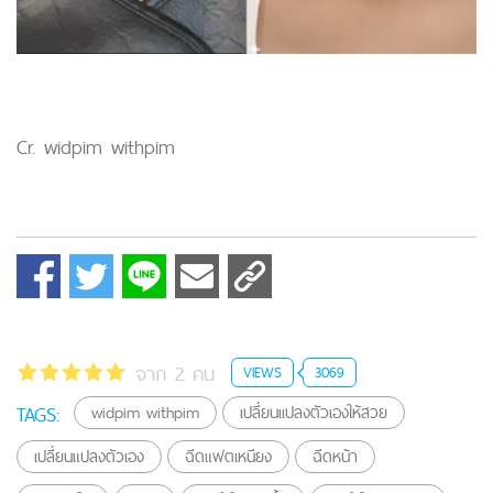
Cr. widpim withpim
จาก 2 คน
VIEWS
3069
TAGS:
widpim withpim
เปลี่ยนเเปลงตัวเองให้สวย
เปลี่ยนแปลงตัวเอง
ฉีดแฟตเหนียง
ฉีดหน้า