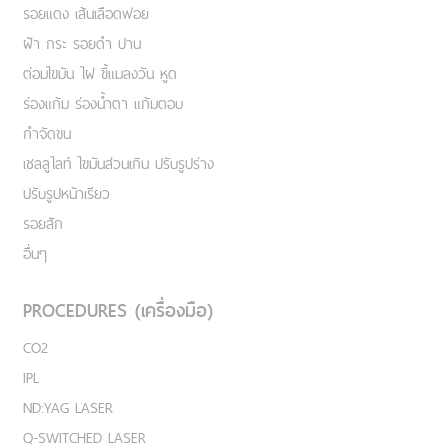
รอยแดง เส้นเลือดฟอย
ฝ้า กระ รอยดำ ปาน
ต่อมไขมัน ไฝ ขี้แมลงวัน หูด
ร่องแก้ม ร่องน้ำตา แก้มตอบ
กำจัดขน
เชลลูไลท์ ไขมันส่วนเกิน ปรับรูปร่าง
ปรับรูปหน้าเรียว
รอยสัก
อื่นๆ
PROCEDURES (เครื่องมือ)
CO2
IPL
ND:YAG LASER
Q-SWITCHED LASER