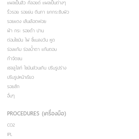
แผลเป็นสิว คีลอยด์ แผลเป็นต่างๆ
ริ้วรอย รอยย่น ตีนกา ยกกระชับผิว
รอยแดง เส้นเลือดฟอย
ฝ้า กระ รอยดำ ปาน
ต่อมไขมัน ไฝ ขี้แมลงวัน หูด
ร่องแก้ม ร่องน้ำตา แก้มตอบ
กำจัดขน
เชลลูไลท์ ไขมันส่วนเกิน ปรับรูปร่าง
ปรับรูปหน้าเรียว
รอยสัก
อื่นๆ
PROCEDURES (เครื่องมือ)
CO2
IPL