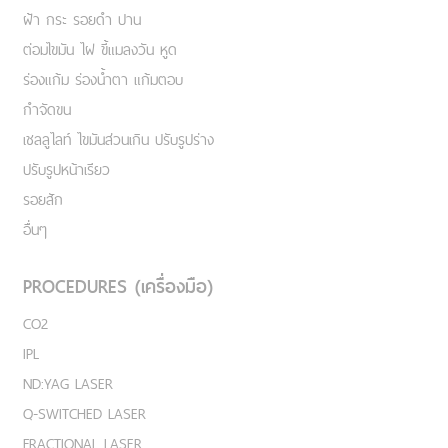
ฝ้า กระ รอยดำ ปาน
ต่อมไขมัน ไฝ ขี้แมลงวัน หูด
ร่องแก้ม ร่องน้ำตา แก้มตอบ
กำจัดขน
เชลลูไลท์ ไขมันส่วนเกิน ปรับรูปร่าง
ปรับรูปหน้าเรียว
รอยสัก
อื่นๆ
PROCEDURES (เครื่องมือ)
CO2
IPL
ND:YAG LASER
Q-SWITCHED LASER
FRACTIONAL LASER