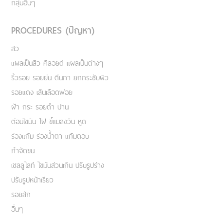
กลุ่มอื่นๆ
PROCEDURES (ปัญหา)
สิว
แผลเป็นสิว คีลอยด์ แผลเป็นต่างๆ
ริ้วรอย รอยย่น ตีนกา ยกกระชับผิว
รอยแดง เส้นเลือดฟอย
ฝ้า กระ รอยดำ ปาน
ต่อมไขมัน ไฝ ขี้แมลงวัน หูด
ร่องแก้ม ร่องน้ำตา แก้มตอบ
กำจัดขน
เชลลูไลท์ ไขมันส่วนเกิน ปรับรูปร่าง
ปรับรูปหน้าเรียว
รอยสัก
อื่นๆ