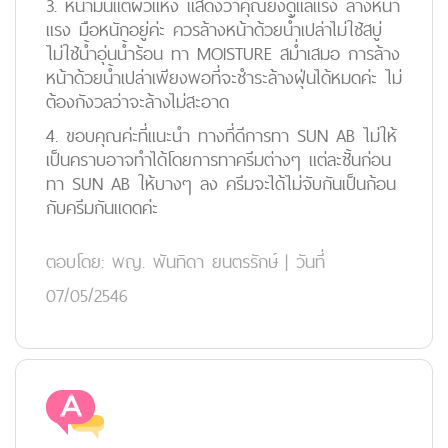
3. หน้ามันแต่ผิวแห้ง แสดงว่าคุณยังดูแลแรง ล้างหน้า
แรง มือหนักอยู่ค่ะ ควรล้างหน้าด้วยน้ำเปล่าไม่ใช้สบู่
ไม่ใช้น้ำอุ่นน้ำร้อน ทา MOISTURE สม่ำเสมอ การล้าง
หน้าด้วยน้ำเปล่าเพียงพอที่จะชำระล้างฝุ่นได้หมดค่ะ ไม่
ต้องกังวลว่าจะล้างไม่สะอาด
4. ขอบคุณค่ะที่แนะนำ ทางที่ดีการทา SUN AB ไม่ให้
เป็นคราบอาจทำได้โดยการทาครีมต่างๆ แต่ละชั้นก่อน
ทา SUN AB ให้บางๆ ลง ครีมจะได้ไม่จับกันเป็นก้อน
กับครีมกันแดดค่ะ
ตอบโดย:
พญ. พันทิดา ยนตรรักษ์
|
วันที่
07/05/2546