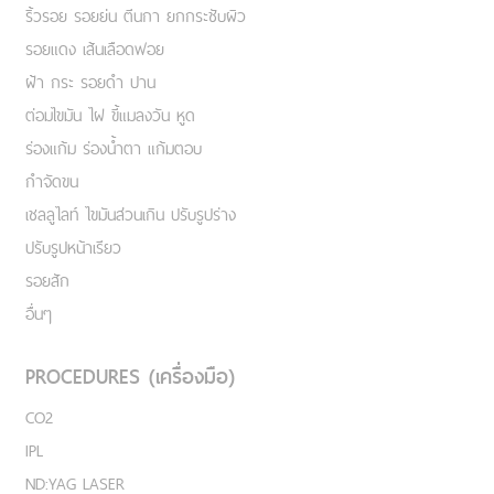
ริ้วรอย รอยย่น ตีนกา ยกกระชับผิว
รอยแดง เส้นเลือดฟอย
ฝ้า กระ รอยดำ ปาน
ต่อมไขมัน ไฝ ขี้แมลงวัน หูด
ร่องแก้ม ร่องน้ำตา แก้มตอบ
กำจัดขน
เชลลูไลท์ ไขมันส่วนเกิน ปรับรูปร่าง
ปรับรูปหน้าเรียว
รอยสัก
อื่นๆ
PROCEDURES (เครื่องมือ)
CO2
IPL
ND:YAG LASER